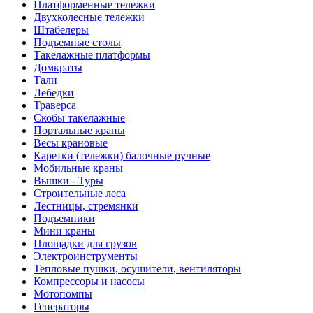
Платформенные тележки
Двухколесные тележки
Штабелеры
Подъемные столы
Такелажные платформы
Домкраты
Тали
Лебедки
Траверса
Скобы такелажные
Портальные краны
Весы крановые
Каретки (тележки) балочные ручные
Мобильные краны
Вышки - Туры
Строительные леса
Лестницы, стремянки
Подъемники
Мини краны
Площадки для грузов
Электроинструменты
Тепловые пушки, осушители, вентиляторы
Компрессоры и насосы
Мотопомпы
Генераторы