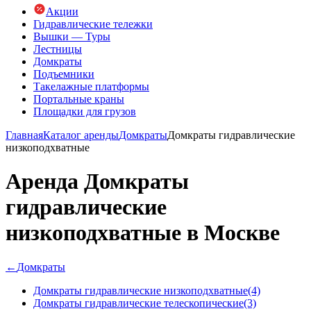
Акции
Гидравлические тележки
Вышки — Туры
Лестницы
Домкраты
Подъемники
Такелажные платформы
Портальные краны
Площадки для грузов
Главная
Каталог аренды
Домкраты
Домкраты гидравлические
низкоподхватные
Аренда Домкраты
гидравлические
низкоподхватные в Москве
←
Домкраты
Домкраты гидравлические низкоподхватные
(4)
Домкраты гидравлические телескопические
(3)