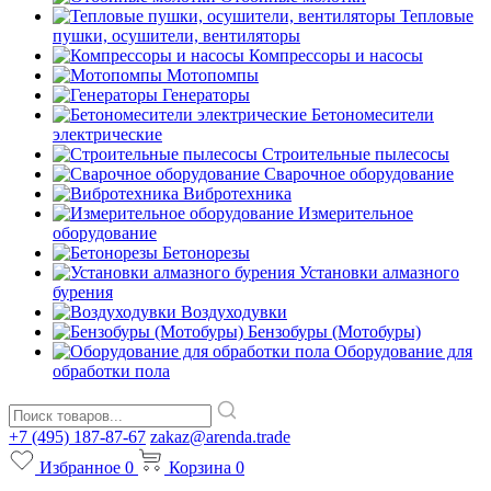
Тепловые
пушки, осушители, вентиляторы
Компрессоры и насосы
Мотопомпы
Генераторы
Бетономесители
электрические
Строительные пылесосы
Сварочное оборудование
Вибротехника
Измерительное
оборудование
Бетонорезы
Установки алмазного
бурения
Воздуходувки
Бензобуры (Мотобуры)
Оборудование для
обработки пола
+7 (495) 187-87-67
zakaz@arenda.trade
Избранное
0
Корзина
0