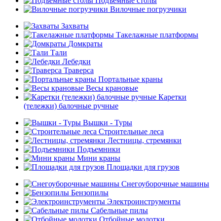
Подъемные столы
Вилочные погрузчики
Захваты
Такелажные платформы
Домкраты
Тали
Лебедки
Траверса
Портальные краны
Весы крановые
Каретки
(тележки) балочные ручные
Вышки - Туры
Строительные леса
Лестницы, стремянки
Подъемники
Мини краны
Площадки для грузов
Снегоуборочные машины
Бензопилы
Электроинструменты
Сабельные пилы
Отбойные молотки