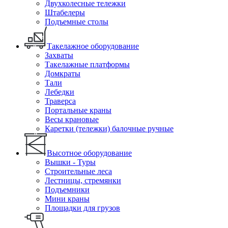
Двухколесные тележки
Штабелеры
Подъемные столы
Такелажное оборудование
Захваты
Такелажные платформы
Домкраты
Тали
Лебедки
Траверса
Портальные краны
Весы крановые
Каретки (тележки) балочные ручные
Высотное оборудование
Вышки - Туры
Строительные леса
Лестницы, стремянки
Подъемники
Мини краны
Площадки для грузов