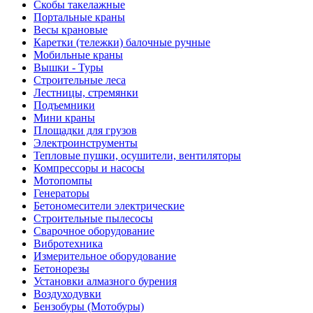
Скобы такелажные
Портальные краны
Весы крановые
Каретки (тележки) балочные ручные
Мобильные краны
Вышки - Туры
Строительные леса
Лестницы, стремянки
Подъемники
Мини краны
Площадки для грузов
Электроинструменты
Тепловые пушки, осушители, вентиляторы
Компрессоры и насосы
Мотопомпы
Генераторы
Бетономесители электрические
Строительные пылесосы
Сварочное оборудование
Вибротехника
Измерительное оборудование
Бетонорезы
Установки алмазного бурения
Воздуходувки
Бензобуры (Мотобуры)