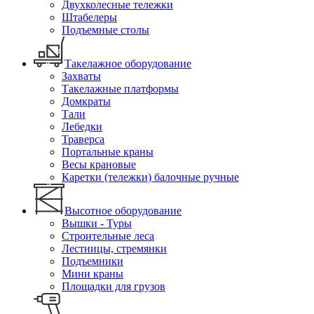
Двухколесные тележки
Штабелеры
Подъемные столы
Такелажное оборудование
Захваты
Такелажные платформы
Домкраты
Тали
Лебедки
Траверса
Портальные краны
Весы крановые
Каретки (тележки) балочные ручные
Высотное оборудование
Вышки - Туры
Строительные леса
Лестницы, стремянки
Подъемники
Мини краны
Площадки для грузов