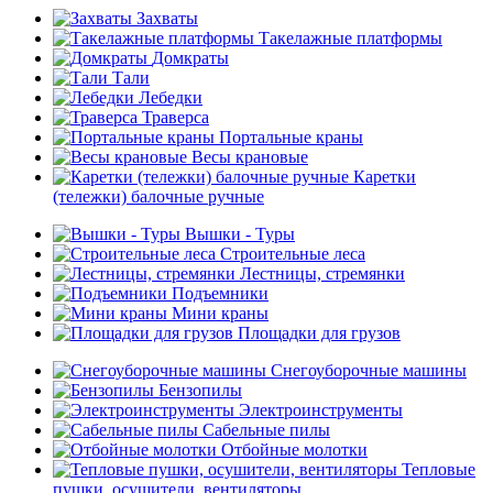
Захваты
Такелажные платформы
Домкраты
Тали
Лебедки
Траверса
Портальные краны
Весы крановые
Каретки
(тележки) балочные ручные
Вышки - Туры
Строительные леса
Лестницы, стремянки
Подъемники
Мини краны
Площадки для грузов
Снегоуборочные машины
Бензопилы
Электроинструменты
Сабельные пилы
Отбойные молотки
Тепловые
пушки, осушители, вентиляторы