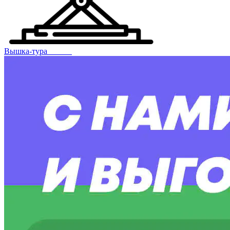
Вышка-тура⠀⠀⠀⠀