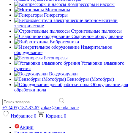
Компрессоры и насосы
Мотопомпы
Генераторы
Бетономесители
электрические
Строительные пылесосы
Сварочное оборудование
Вибротехника
Измерительное
оборудование
Бетонорезы
Установки алмазного
бурения
Воздуходувки
Бензобуры (Мотобуры)
Оборудование для
обработки пола
+7 (495) 187-87-67
zakaz@arenda.trade
Избранное
0
Корзина
0
Акции
Гидравлические тележки