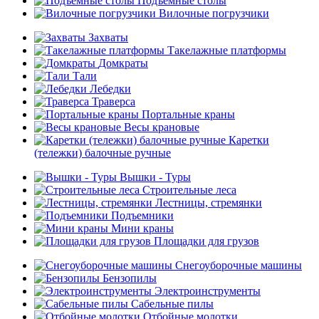
Подъемные столы
Вилочные погрузчики
Захваты
Такелажные платформы
Домкраты
Тали
Лебедки
Траверса
Портальные краны
Весы крановые
Каретки
(тележки) балочные ручные
Вышки - Туры
Строительные леса
Лестницы, стремянки
Подъемники
Мини краны
Площадки для грузов
Снегоуборочные машины
Бензопилы
Электроинструменты
Сабельные пилы
Отбойные молотки