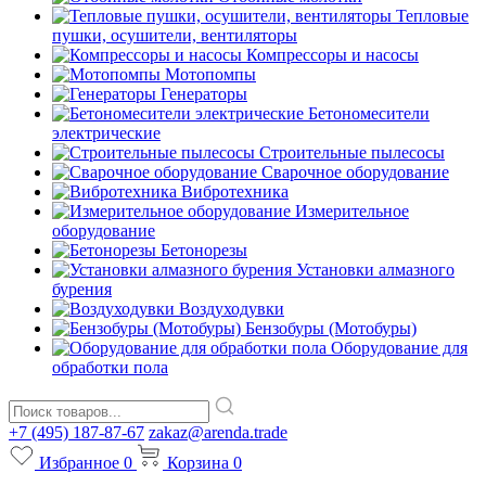
Тепловые
пушки, осушители, вентиляторы
Компрессоры и насосы
Мотопомпы
Генераторы
Бетономесители
электрические
Строительные пылесосы
Сварочное оборудование
Вибротехника
Измерительное
оборудование
Бетонорезы
Установки алмазного
бурения
Воздуходувки
Бензобуры (Мотобуры)
Оборудование для
обработки пола
+7 (495) 187-87-67
zakaz@arenda.trade
Избранное
0
Корзина
0