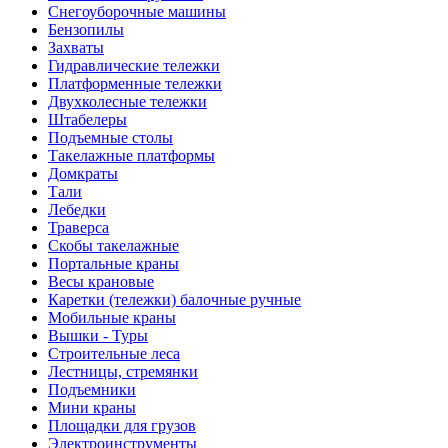
Снегоуборочные машины
Бензопилы
Захваты
Гидравлические тележки
Платформенные тележки
Двухколесные тележки
Штабелеры
Подъемные столы
Такелажные платформы
Домкраты
Тали
Лебедки
Траверса
Скобы такелажные
Портальные краны
Весы крановые
Каретки (тележки) балочные ручные
Мобильные краны
Вышки - Туры
Строительные леса
Лестницы, стремянки
Подъемники
Мини краны
Площадки для грузов
Электроинструменты