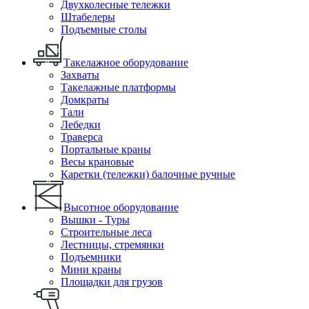
Двухколесные тележки
Штабелеры
Подъемные столы
Такелажное оборудование
Захваты
Такелажные платформы
Домкраты
Тали
Лебедки
Траверса
Портальные краны
Весы крановые
Каретки (тележки) балочные ручные
Высотное оборудование
Вышки - Туры
Строительные леса
Лестницы, стремянки
Подъемники
Мини краны
Площадки для грузов