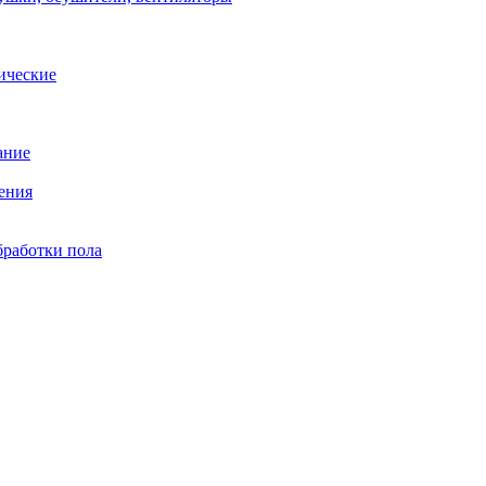
ические
ание
ения
бработки пола