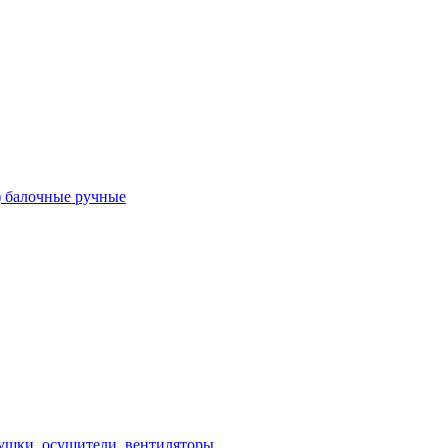
) балочные ручные
ушки, осушители, вентиляторы