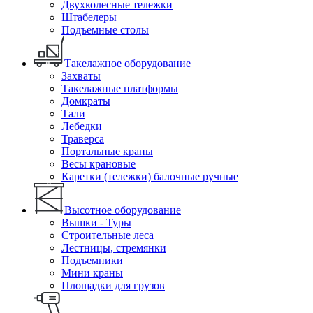
Двухколесные тележки
Штабелеры
Подъемные столы
Такелажное оборудование
Захваты
Такелажные платформы
Домкраты
Тали
Лебедки
Траверса
Портальные краны
Весы крановые
Каретки (тележки) балочные ручные
Высотное оборудование
Вышки - Туры
Строительные леса
Лестницы, стремянки
Подъемники
Мини краны
Площадки для грузов