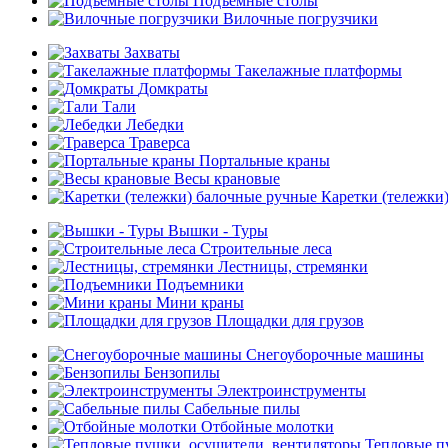
Подъемные столы
Вилочные погрузчики
Захваты
Такелажные платформы
Домкраты
Тали
Лебедки
Траверса
Портальные краны
Весы крановые
Каретки (тележки
Вышки - Туры
Строительные леса
Лестницы, стремянки
Подъемники
Мини краны
Площадки для грузов
Снегоуборочные машины
Бензопилы
Электроинструменты
Сабельные пилы
Отбойные молотки
Тепловые п