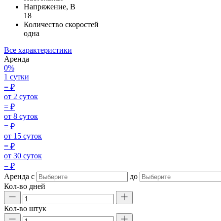
Напряжение, В
18
Количество скоростей
одна
Все характеристики
Аренда
0%
1 сутки
=
₽
от 2 суток
=
₽
от 8 суток
=
₽
от 15 суток
=
₽
от 30 суток
=
₽
Аренда
с
до
Кол-во дней
Кол-во штук