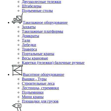
Двухколесные тележки
Штабелеры
Подъемные столы
Такелажное оборудование
Захваты
Такелажные платформы
Домкраты
Тали
Лебедки
Траверса
Портальные краны
Весы крановые
Каретки (тележки) балочные ручные
Высотное оборудование
Вышки - Туры
Строительные леса
Лестницы, стремянки
Подъемники
Мини краны
Площадки для грузов