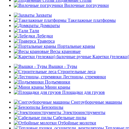
Подъемные столы
Вилочные погрузчики
Захваты
Такелажные платформы
Домкраты
Тали
Лебедки
Траверса
Портальные краны
Весы крановые
Каретки (тележки
Вышки - Туры
Строительные леса
Лестницы, стремянки
Подъемники
Мини краны
Площадки для грузов
Снегоуборочные машины
Бензопилы
Электроинструменты
Сабельные пилы
Отбойные молотки
Тепловые п