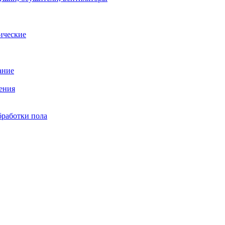
ические
ание
ения
бработки пола