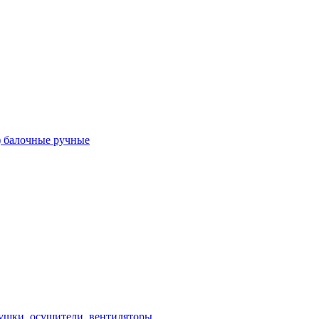
) балочные ручные
ушки, осушители, вентиляторы