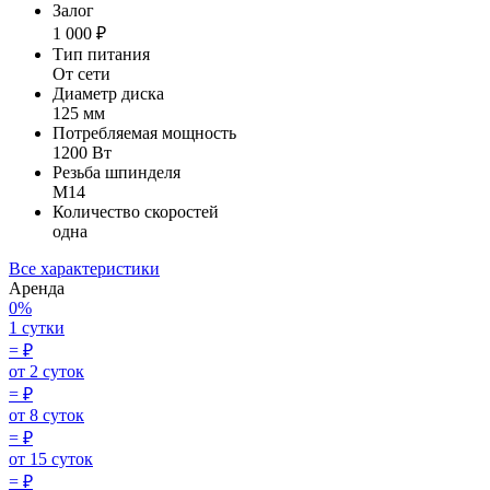
Залог
1 000 ₽
Тип питания
От сети
Диаметр диска
125 мм
Потребляемая мощность
1200 Вт
Резьба шпинделя
М14
Количество скоростей
одна
Все характеристики
Аренда
0%
1 сутки
=
₽
от 2 суток
=
₽
от 8 суток
=
₽
от 15 суток
=
₽