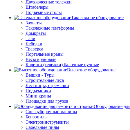
Двухколесные тележки
Штабелеры
Подъемные столы
Такелажное оборудование
Захваты
Такелажные платформы
Домкраты
Тали
Лебедки
Траверса
Портальные краны
Весы крановые
Каретки (тележки) балочные ручные
Высотное оборудование
Вышки - Туры
Строительные леса
Лестницы, стремянки
Подъемники
Мини краны
Площадки для грузов
Оборудование для
Снегоуборочные машины
Бензопилы
Электроинструменты
Сабельные пилы