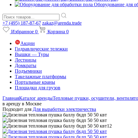
Оборудование для о
+7 (495) 187-87-67
zakaz@arenda.trade
Избранное
0
Корзина
0
Акции
Гидравлические тележки
Вышки — Туры
Лестницы
Домкраты
Подъемники
Такелажные платформы
Портальные краны
Площадки для грузов
Главная
Каталог аренды
Тепловые пушки, осушители, вентилят
в аренду в Москве
Подходит для
Для выработки электричества