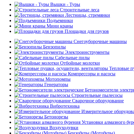
Вышки - Туры
Строительные леса
Лестницы, стремянки
Подъемники
Мини краны
Площадки для грузов
Снегоуборочные машины
Бензопилы
Электроинструменты
Сабельные пилы
Отбойные молотки
Тепловые п
Компрессоры и насосы
Мотопомпы
Генераторы
Бетономесители электр
Строительные пылесосы
Сварочное оборудование
Вибротехника
Измерительное оборудов
Бетонорезы
Установки алмазного бур
Воздуходувки
Бензобуры (Мотобуры)