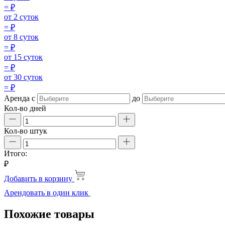
=
₽
от 2 суток
=
₽
от 8 суток
=
₽
от 15 суток
=
₽
от 30 суток
=
₽
Аренда
с
до
Кол-во дней
Кол-во штук
Итого:
₽
Добавить в корзину
Арендовать в один клик
Похожие товары