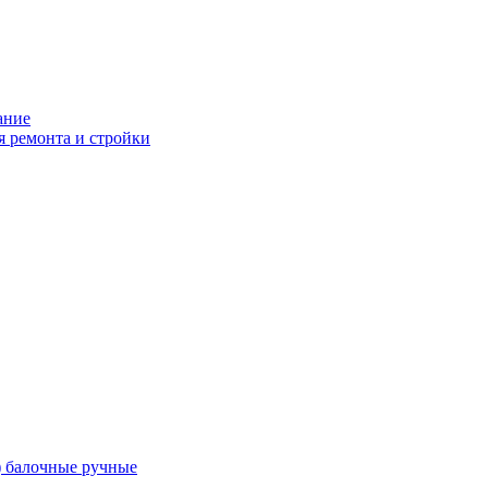
ание
я ремонта и стройки
) балочные ручные