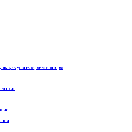
ушки, осушители, вентиляторы
ические
ание
ения