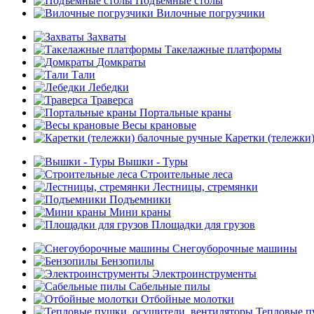
Подъемные столы
Вилочные погрузчики
Захваты
Такелажные платформы
Домкраты
Тали
Лебедки
Траверса
Портальные краны
Весы крановые
Каретки (тележки
Вышки - Туры
Строительные леса
Лестницы, стремянки
Подъемники
Мини краны
Площадки для грузов
Снегоуборочные машины
Бензопилы
Электроинструменты
Сабельные пилы
Отбойные молотки
Тепловые п