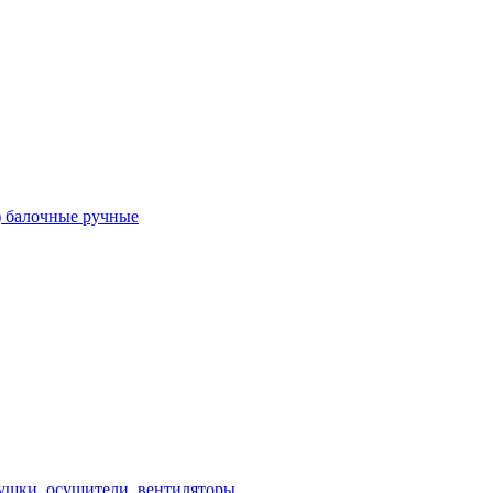
) балочные ручные
ушки, осушители, вентиляторы