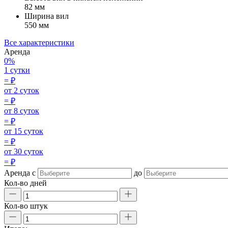
82 мм
Ширина вил
550 мм
Все характеристики
Аренда
0%
1 сутки
=
₽
от 2 суток
=
₽
от 8 суток
=
₽
от 15 суток
=
₽
от 30 суток
=
₽
Аренда
с
до
Кол-во дней
Кол-во штук