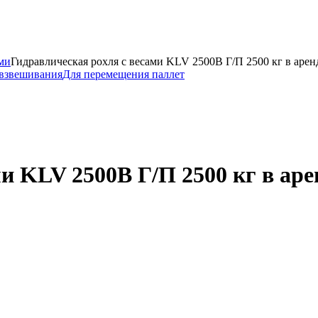
ми
Гидравлическая рохля с весами KLV 2500B Г/П 2500 кг в арен
взвешивания
Для перемещения паллет
и KLV 2500B Г/П 2500 кг в аре