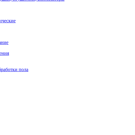
ические
ание
ения
бработки пола