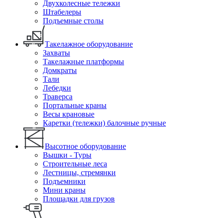
Двухколесные тележки
Штабелеры
Подъемные столы
Такелажное оборудование
Захваты
Такелажные платформы
Домкраты
Тали
Лебедки
Траверса
Портальные краны
Весы крановые
Каретки (тележки) балочные ручные
Высотное оборудование
Вышки - Туры
Строительные леса
Лестницы, стремянки
Подъемники
Мини краны
Площадки для грузов