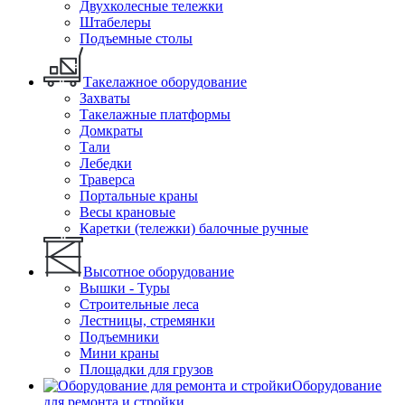
Двухколесные тележки
Штабелеры
Подъемные столы
Такелажное оборудование
Захваты
Такелажные платформы
Домкраты
Тали
Лебедки
Траверса
Портальные краны
Весы крановые
Каретки (тележки) балочные ручные
Высотное оборудование
Вышки - Туры
Строительные леса
Лестницы, стремянки
Подъемники
Мини краны
Площадки для грузов
Оборудование
для ремонта и стройки