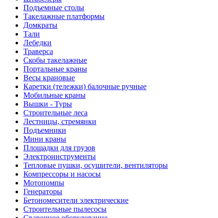
Подъемные столы
Такелажные платформы
Домкраты
Тали
Лебедки
Траверса
Скобы такелажные
Портальные краны
Весы крановые
Каретки (тележки) балочные ручные
Мобильные краны
Вышки - Туры
Строительные леса
Лестницы, стремянки
Подъемники
Мини краны
Площадки для грузов
Электроинструменты
Тепловые пушки, осушители, вентиляторы
Компрессоры и насосы
Мотопомпы
Генераторы
Бетономесители электрические
Строительные пылесосы
Сварочное оборудование