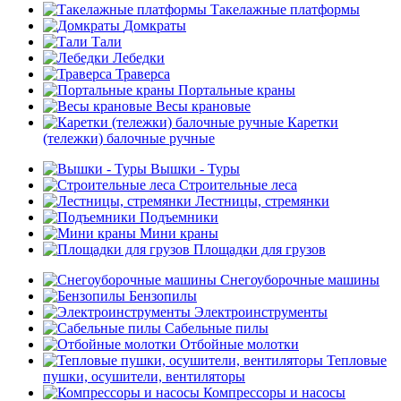
Такелажные платформы
Домкраты
Тали
Лебедки
Траверса
Портальные краны
Весы крановые
Каретки
(тележки) балочные ручные
Вышки - Туры
Строительные леса
Лестницы, стремянки
Подъемники
Мини краны
Площадки для грузов
Снегоуборочные машины
Бензопилы
Электроинструменты
Сабельные пилы
Отбойные молотки
Тепловые
пушки, осушители, вентиляторы
Компрессоры и насосы