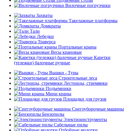
Подъемные столы
Вилочные погрузчики
Захваты
Такелажные платформы
Домкраты
Тали
Лебедки
Траверса
Портальные краны
Весы крановые
Каретки
(тележки) балочные ручные
Вышки - Туры
Строительные леса
Лестницы, стремянки
Подъемники
Мини краны
Площадки для грузов
Снегоуборочные машины
Бензопилы
Электроинструменты
Сабельные пилы
Отбойные молотки