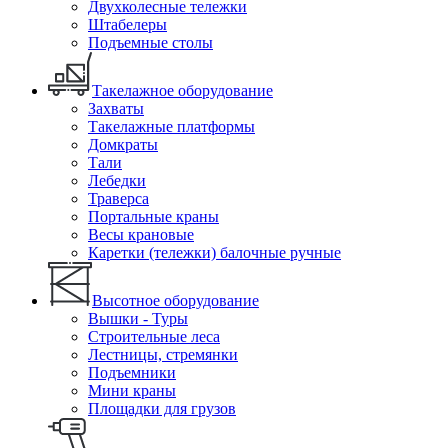
Двухколесные тележки
Штабелеры
Подъемные столы
Такелажное оборудование
Захваты
Такелажные платформы
Домкраты
Тали
Лебедки
Траверса
Портальные краны
Весы крановые
Каретки (тележки) балочные ручные
Высотное оборудование
Вышки - Туры
Строительные леса
Лестницы, стремянки
Подъемники
Мини краны
Площадки для грузов