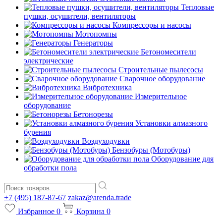
Тепловые
пушки, осушители, вентиляторы
Компрессоры и насосы
Мотопомпы
Генераторы
Бетономесители
электрические
Строительные пылесосы
Сварочное оборудование
Вибротехника
Измерительное
оборудование
Бетонорезы
Установки алмазного
бурения
Воздуходувки
Бензобуры (Мотобуры)
Оборудование для
обработки пола
+7 (495) 187-87-67
zakaz@arenda.trade
Избранное
0
Корзина
0