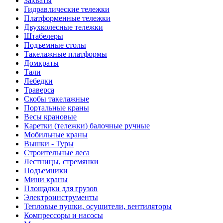
Захваты
Гидравлические тележки
Платформенные тележки
Двухколесные тележки
Штабелеры
Подъемные столы
Такелажные платформы
Домкраты
Тали
Лебедки
Траверса
Скобы такелажные
Портальные краны
Весы крановые
Каретки (тележки) балочные ручные
Мобильные краны
Вышки - Туры
Строительные леса
Лестницы, стремянки
Подъемники
Мини краны
Площадки для грузов
Электроинструменты
Тепловые пушки, осушители, вентиляторы
Компрессоры и насосы