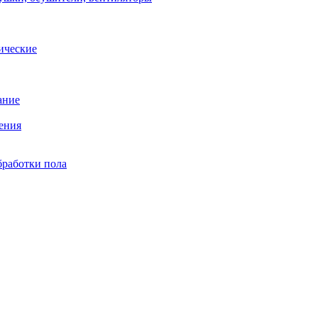
ические
ание
ения
бработки пола