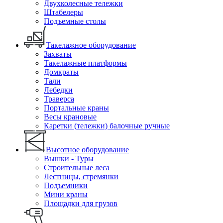
Двухколесные тележки
Штабелеры
Подъемные столы
Такелажное оборудование
Захваты
Такелажные платформы
Домкраты
Тали
Лебедки
Траверса
Портальные краны
Весы крановые
Каретки (тележки) балочные ручные
Высотное оборудование
Вышки - Туры
Строительные леса
Лестницы, стремянки
Подъемники
Мини краны
Площадки для грузов