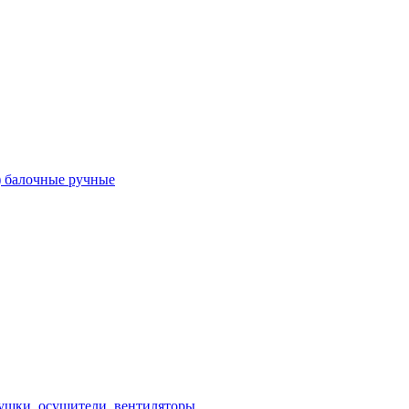
) балочные ручные
ушки, осушители, вентиляторы