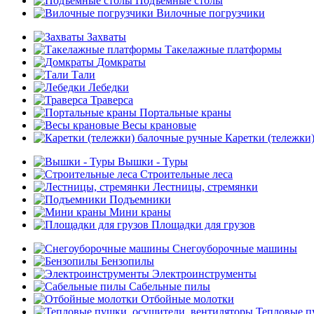
Подъемные столы
Вилочные погрузчики
Захваты
Такелажные платформы
Домкраты
Тали
Лебедки
Траверса
Портальные краны
Весы крановые
Каретки (тележки
Вышки - Туры
Строительные леса
Лестницы, стремянки
Подъемники
Мини краны
Площадки для грузов
Снегоуборочные машины
Бензопилы
Электроинструменты
Сабельные пилы
Отбойные молотки
Тепловые п