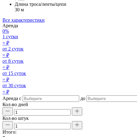
Длина троса/ленты/цепи
30 м
Все характеристики
Аренда
0%
1 сутки
=
₽
от 2 суток
=
₽
от 8 суток
=
₽
от 15 суток
=
₽
от 30 суток
=
₽
Аренда
с
до
Кол-во дней
Кол-во штук
Итого: