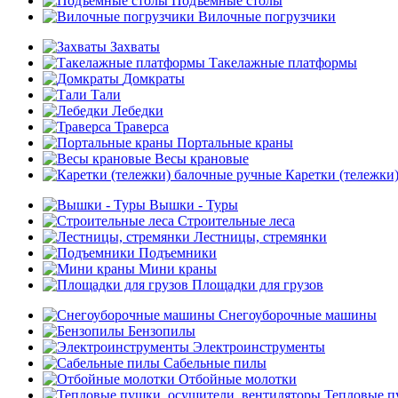
Подъемные столы
Вилочные погрузчики
Захваты
Такелажные платформы
Домкраты
Тали
Лебедки
Траверса
Портальные краны
Весы крановые
Каретки (тележки
Вышки - Туры
Строительные леса
Лестницы, стремянки
Подъемники
Мини краны
Площадки для грузов
Снегоуборочные машины
Бензопилы
Электроинструменты
Сабельные пилы
Отбойные молотки
Тепловые п