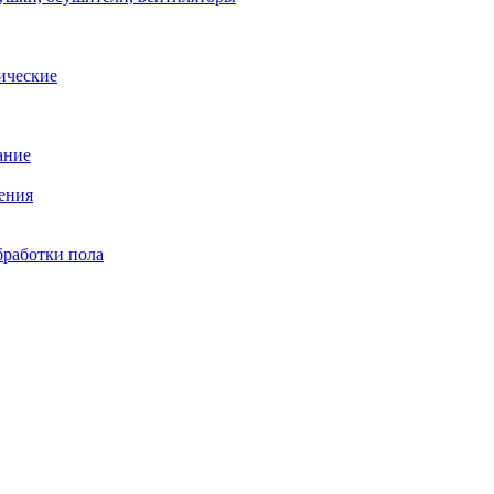
ические
ание
ения
бработки пола