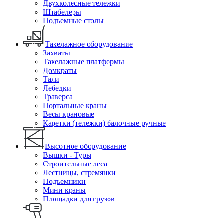
Двухколесные тележки
Штабелеры
Подъемные столы
Такелажное оборудование
Захваты
Такелажные платформы
Домкраты
Тали
Лебедки
Траверса
Портальные краны
Весы крановые
Каретки (тележки) балочные ручные
Высотное оборудование
Вышки - Туры
Строительные леса
Лестницы, стремянки
Подъемники
Мини краны
Площадки для грузов