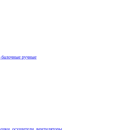
) балочные ручные
ушки, осушители, вентиляторы