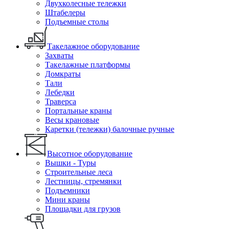
Двухколесные тележки
Штабелеры
Подъемные столы
Такелажное оборудование
Захваты
Такелажные платформы
Домкраты
Тали
Лебедки
Траверса
Портальные краны
Весы крановые
Каретки (тележки) балочные ручные
Высотное оборудование
Вышки - Туры
Строительные леса
Лестницы, стремянки
Подъемники
Мини краны
Площадки для грузов