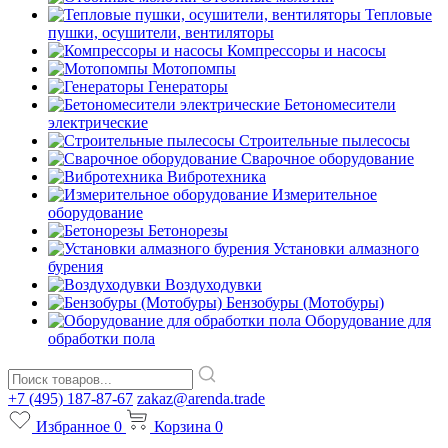
Тепловые
пушки, осушители, вентиляторы
Компрессоры и насосы
Мотопомпы
Генераторы
Бетономесители
электрические
Строительные пылесосы
Сварочное оборудование
Вибротехника
Измерительное
оборудование
Бетонорезы
Установки алмазного
бурения
Воздуходувки
Бензобуры (Мотобуры)
Оборудование для
обработки пола
+7 (495) 187-87-67
zakaz@arenda.trade
Избранное
0
Корзина
0