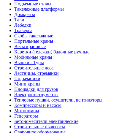
Подъемные столы
Такелажные платформы
Домкраты
Тали
Лебедки
Траверса
Скобы такелажные
Портальные краны
Весы крановые
Каретки (тележки) балочные ручные
Мобильные краны
Вышки - Туры
Строительные леса
Лестницы, стремянки
Подъемники
Мини краны
Площадки для грузов
Электроинструменты
Тепловые пушки, осушители, вентиляторы
Компрессоры и насосы
Мотопомпы
Генераторы
Бетономесители электрические
Строительные пылесосы
Сварочное оборудование