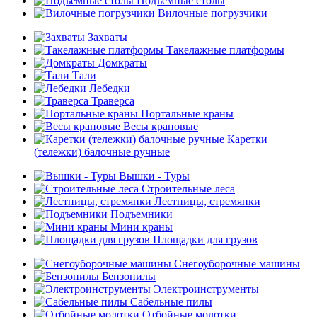
Подъемные столы
Вилочные погрузчики
Захваты
Такелажные платформы
Домкраты
Тали
Лебедки
Траверса
Портальные краны
Весы крановые
Каретки
(тележки) балочные ручные
Вышки - Туры
Строительные леса
Лестницы, стремянки
Подъемники
Мини краны
Площадки для грузов
Снегоуборочные машины
Бензопилы
Электроинструменты
Сабельные пилы
Отбойные молотки