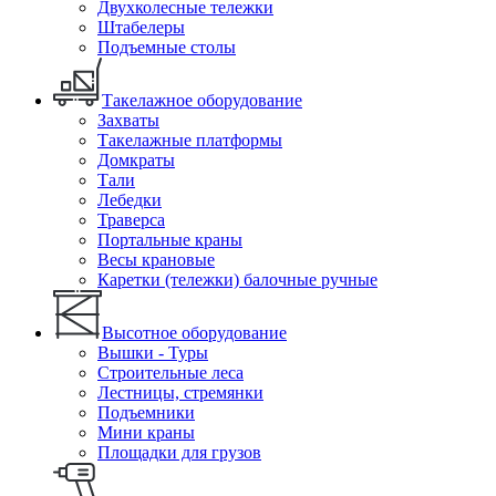
Двухколесные тележки
Штабелеры
Подъемные столы
Такелажное оборудование
Захваты
Такелажные платформы
Домкраты
Тали
Лебедки
Траверса
Портальные краны
Весы крановые
Каретки (тележки) балочные ручные
Высотное оборудование
Вышки - Туры
Строительные леса
Лестницы, стремянки
Подъемники
Мини краны
Площадки для грузов