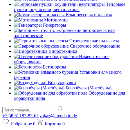
Тепловые
пушки, осушители, вентиляторы
Компрессоры и насосы
Мотопомпы
Генераторы
Бетономесители
электрические
Строительные пылесосы
Сварочное оборудование
Вибротехника
Измерительное
оборудование
Бетонорезы
Установки алмазного
бурения
Воздуходувки
Бензобуры (Мотобуры)
Оборудование для
обработки пола
+7 (495) 187-87-67
zakaz@arenda.trade
Избранное
0
Корзина
0