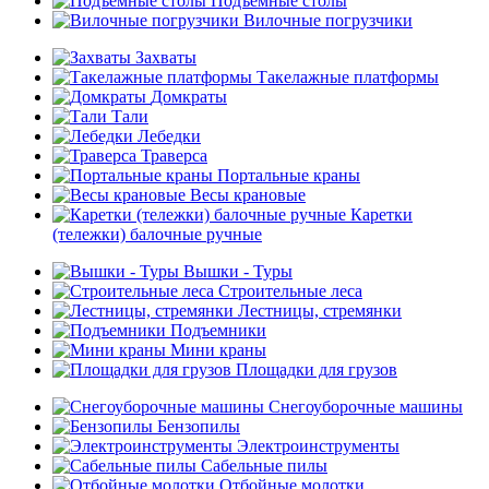
Подъемные столы
Вилочные погрузчики
Захваты
Такелажные платформы
Домкраты
Тали
Лебедки
Траверса
Портальные краны
Весы крановые
Каретки
(тележки) балочные ручные
Вышки - Туры
Строительные леса
Лестницы, стремянки
Подъемники
Мини краны
Площадки для грузов
Снегоуборочные машины
Бензопилы
Электроинструменты
Сабельные пилы
Отбойные молотки