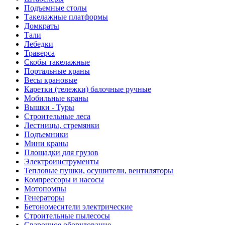
Подъемные столы
Такелажные платформы
Домкраты
Тали
Лебедки
Траверса
Скобы такелажные
Портальные краны
Весы крановые
Каретки (тележки) балочные ручные
Мобильные краны
Вышки - Туры
Строительные леса
Лестницы, стремянки
Подъемники
Мини краны
Площадки для грузов
Электроинструменты
Тепловые пушки, осушители, вентиляторы
Компрессоры и насосы
Мотопомпы
Генераторы
Бетономесители электрические
Строительные пылесосы
Сварочное оборудование