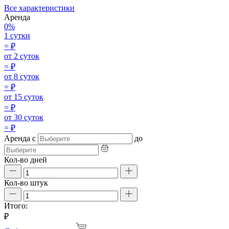
Все характеристики
Аренда
0%
1 сутки
=
₽
от 2 суток
=
₽
от 8 суток
=
₽
от 15 суток
=
₽
от 30 суток
=
₽
Аренда
с
до
Кол-во дней
Кол-во штук
Итого:
₽