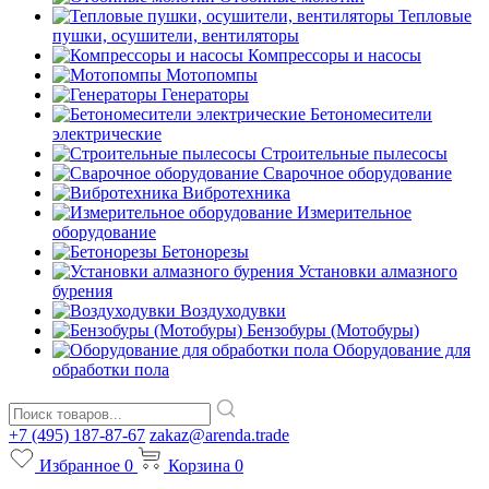
Тепловые
пушки, осушители, вентиляторы
Компрессоры и насосы
Мотопомпы
Генераторы
Бетономесители
электрические
Строительные пылесосы
Сварочное оборудование
Вибротехника
Измерительное
оборудование
Бетонорезы
Установки алмазного
бурения
Воздуходувки
Бензобуры (Мотобуры)
Оборудование для
обработки пола
+7 (495) 187-87-67
zakaz@arenda.trade
Избранное
0
Корзина
0