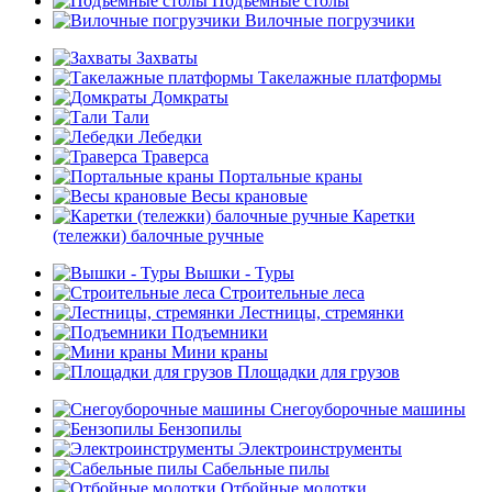
Подъемные столы
Вилочные погрузчики
Захваты
Такелажные платформы
Домкраты
Тали
Лебедки
Траверса
Портальные краны
Весы крановые
Каретки
(тележки) балочные ручные
Вышки - Туры
Строительные леса
Лестницы, стремянки
Подъемники
Мини краны
Площадки для грузов
Снегоуборочные машины
Бензопилы
Электроинструменты
Сабельные пилы
Отбойные молотки