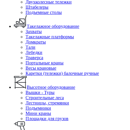
Двухколесные тележки
Штабелеры
Подъемные столы
Такелажное оборудование
Захваты
Такелажные платформы
Домкраты
Тали
Лебедки
Траверса
Портальные краны
Весы крановые
Каретки (тележки) балочные ручные
Высотное оборудование
Вышки - Туры
Строительные леса
Лестницы, стремянки
Подъемники
Мини краны
Площадки для грузов