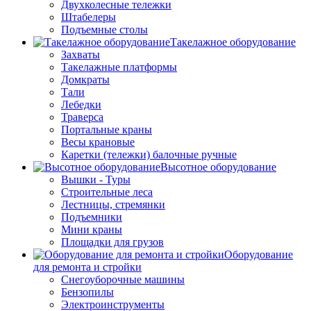
Двухколесные тележки
Штабелеры
Подъемные столы
Такелажное оборудование
Захваты
Такелажные платформы
Домкраты
Тали
Лебедки
Траверса
Портальные краны
Весы крановые
Каретки (тележки) балочные ручные
Высотное оборудование
Вышки - Туры
Строительные леса
Лестницы, стремянки
Подъемники
Мини краны
Площадки для грузов
Оборудование
для ремонта и стройки
Снегоуборочные машины
Бензопилы
Электроинструменты