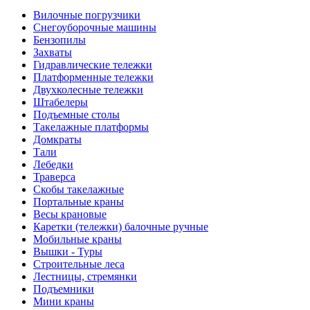
Вилочные погрузчики
Снегоуборочные машины
Бензопилы
Захваты
Гидравлические тележки
Платформенные тележки
Двухколесные тележки
Штабелеры
Подъемные столы
Такелажные платформы
Домкраты
Тали
Лебедки
Траверса
Скобы такелажные
Портальные краны
Весы крановые
Каретки (тележки) балочные ручные
Мобильные краны
Вышки - Туры
Строительные леса
Лестницы, стремянки
Подъемники
Мини краны