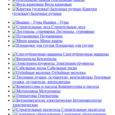
Весы крановые
Каретки
(тележки) балочные ручные
Вышки - Туры
Строительные леса
Лестницы, стремянки
Подъемники
Мини краны
Площадки для грузов
Снегоуборочные машины
Бензопилы
Электроинструменты
Сабельные пилы
Отбойные молотки
Тепловые
пушки, осушители, вентиляторы
Компрессоры и насосы
Мотопомпы
Генераторы
Бетономесители
электрические
Строительные пылесосы
Сварочное оборудование