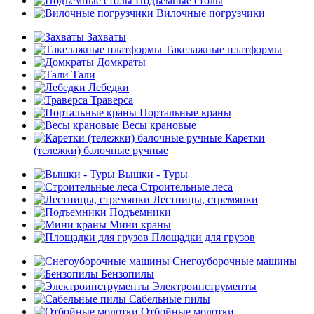
Подъемные столы
Вилочные погрузчики
Захваты
Такелажные платформы
Домкраты
Тали
Лебедки
Траверса
Портальные краны
Весы крановые
Каретки
(тележки) балочные ручные
Вышки - Туры
Строительные леса
Лестницы, стремянки
Подъемники
Мини краны
Площадки для грузов
Снегоуборочные машины
Бензопилы
Электроинструменты
Сабельные пилы
Отбойные молотки