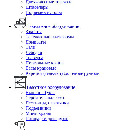
Двухколесные тележки
Штабелеры
Подъемные столы
Такелажное оборудование
Захваты
Такелажные платформы
Домкраты
Тали
Лебедки
Траверса
Портальные краны
Весы крановые
Каретки (тележки) балочные ручные
Высотное оборудование
Вышки - Туры
Строительные леса
Лестницы, стремянки
Подъемники
Мини краны
Площадки для грузов