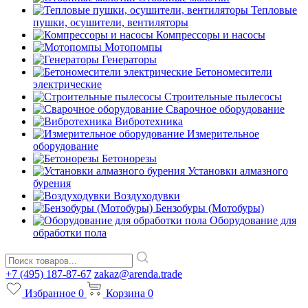
Тепловые
пушки, осушители, вентиляторы
Компрессоры и насосы
Мотопомпы
Генераторы
Бетономесители
электрические
Строительные пылесосы
Сварочное оборудование
Вибротехника
Измерительное
оборудование
Бетонорезы
Установки алмазного
бурения
Воздуходувки
Бензобуры (Мотобуры)
Оборудование для
обработки пола
+7 (495) 187-87-67
zakaz@arenda.trade
Избранное
0
Корзина
0