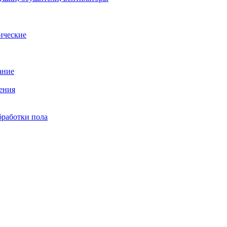
ические
ание
ения
бработки пола