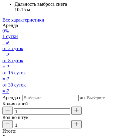
Дальность выброса снега
10-15 м
Все характеристики
Аренда
0%
1 сутки
=
₽
от 2 суток
=
₽
от 8 суток
=
₽
от 15 суток
=
₽
от 30 суток
=
₽
Аренда
с
до
Кол-во дней
Кол-во штук
Итого: