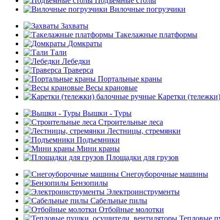
Подъемные столы
Вилочные погрузчики
Захваты
Такелажные платформы
Домкраты
Тали
Лебедки
Траверса
Портальные краны
Весы крановые
Каретки (тележки
Вышки - Туры
Строительные леса
Лестницы, стремянки
Подъемники
Мини краны
Площадки для грузов
Снегоуборочные машины
Бензопилы
Электроинструменты
Сабельные пилы
Отбойные молотки
Тепловые п