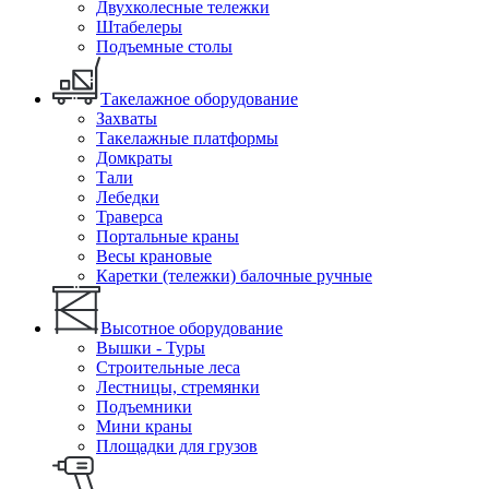
Двухколесные тележки
Штабелеры
Подъемные столы
Такелажное оборудование
Захваты
Такелажные платформы
Домкраты
Тали
Лебедки
Траверса
Портальные краны
Весы крановые
Каретки (тележки) балочные ручные
Высотное оборудование
Вышки - Туры
Строительные леса
Лестницы, стремянки
Подъемники
Мини краны
Площадки для грузов