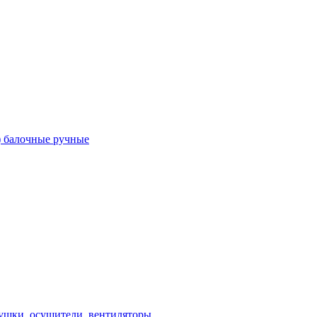
) балочные ручные
ушки, осушители, вентиляторы