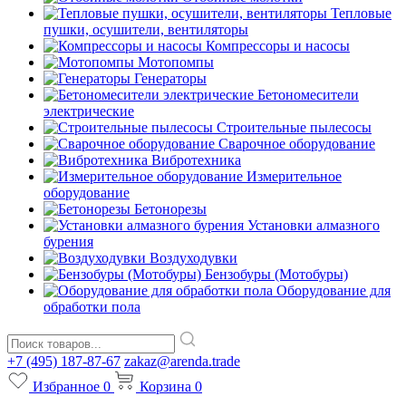
Тепловые
пушки, осушители, вентиляторы
Компрессоры и насосы
Мотопомпы
Генераторы
Бетономесители
электрические
Строительные пылесосы
Сварочное оборудование
Вибротехника
Измерительное
оборудование
Бетонорезы
Установки алмазного
бурения
Воздуходувки
Бензобуры (Мотобуры)
Оборудование для
обработки пола
+7 (495) 187-87-67
zakaz@arenda.trade
Избранное
0
Корзина
0