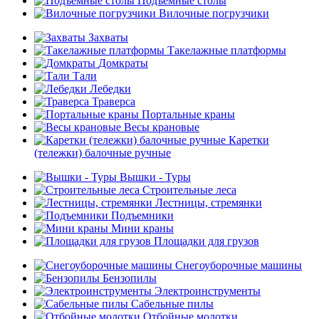
Подъемные столы
Вилочные погрузчики
Захваты
Такелажные платформы
Домкраты
Тали
Лебедки
Траверса
Портальные краны
Весы крановые
Каретки
(тележки) балочные ручные
Вышки - Туры
Строительные леса
Лестницы, стремянки
Подъемники
Мини краны
Площадки для грузов
Снегоуборочные машины
Бензопилы
Электроинструменты
Сабельные пилы
Отбойные молотки