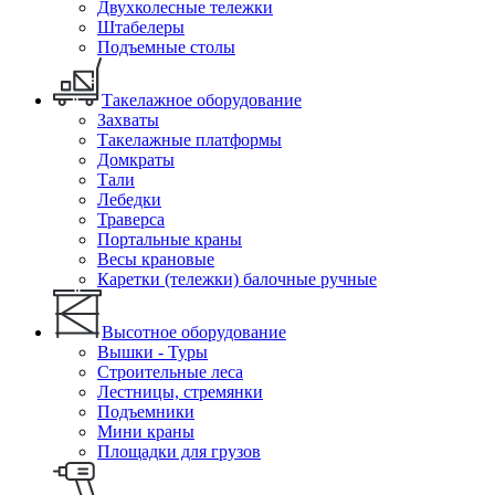
Двухколесные тележки
Штабелеры
Подъемные столы
Такелажное оборудование
Захваты
Такелажные платформы
Домкраты
Тали
Лебедки
Траверса
Портальные краны
Весы крановые
Каретки (тележки) балочные ручные
Высотное оборудование
Вышки - Туры
Строительные леса
Лестницы, стремянки
Подъемники
Мини краны
Площадки для грузов