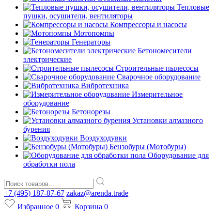
Тепловые
пушки, осушители, вентиляторы
Компрессоры и насосы
Мотопомпы
Генераторы
Бетономесители
электрические
Строительные пылесосы
Сварочное оборудование
Вибротехника
Измерительное
оборудование
Бетонорезы
Установки алмазного
бурения
Воздуходувки
Бензобуры (Мотобуры)
Оборудование для
обработки пола
+7 (495) 187-87-67
zakaz@arenda.trade
Избранное
0
Корзина
0