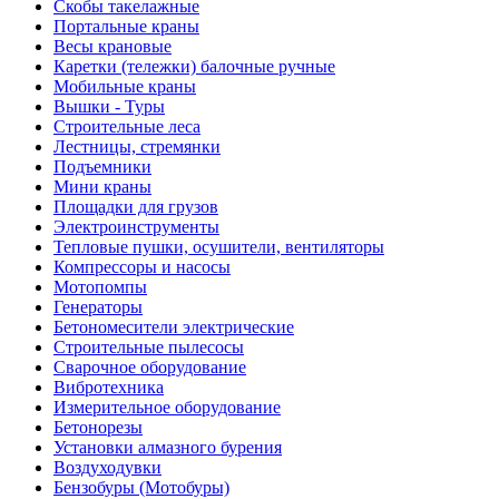
Скобы такелажные
Портальные краны
Весы крановые
Каретки (тележки) балочные ручные
Мобильные краны
Вышки - Туры
Строительные леса
Лестницы, стремянки
Подъемники
Мини краны
Площадки для грузов
Электроинструменты
Тепловые пушки, осушители, вентиляторы
Компрессоры и насосы
Мотопомпы
Генераторы
Бетономесители электрические
Строительные пылесосы
Сварочное оборудование
Вибротехника
Измерительное оборудование
Бетонорезы
Установки алмазного бурения
Воздуходувки
Бензобуры (Мотобуры)