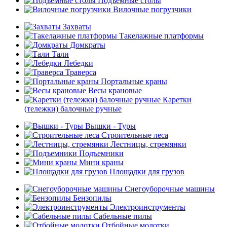
Подъемные столы
Вилочные погрузчики
Захваты
Такелажные платформы
Домкраты
Тали
Лебедки
Траверса
Портальные краны
Весы крановые
Каретки
(тележки) балочные ручные
Вышки - Туры
Строительные леса
Лестницы, стремянки
Подъемники
Мини краны
Площадки для грузов
Снегоуборочные машины
Бензопилы
Электроинструменты
Сабельные пилы
Отбойные молотки