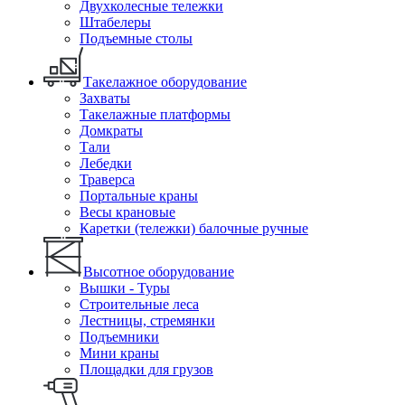
Двухколесные тележки
Штабелеры
Подъемные столы
Такелажное оборудование
Захваты
Такелажные платформы
Домкраты
Тали
Лебедки
Траверса
Портальные краны
Весы крановые
Каретки (тележки) балочные ручные
Высотное оборудование
Вышки - Туры
Строительные леса
Лестницы, стремянки
Подъемники
Мини краны
Площадки для грузов