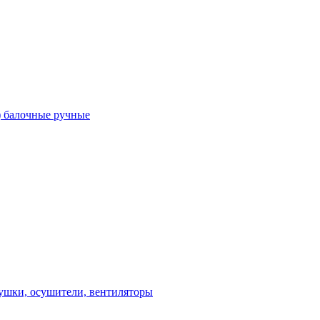
) балочные ручные
ушки, осушители, вентиляторы