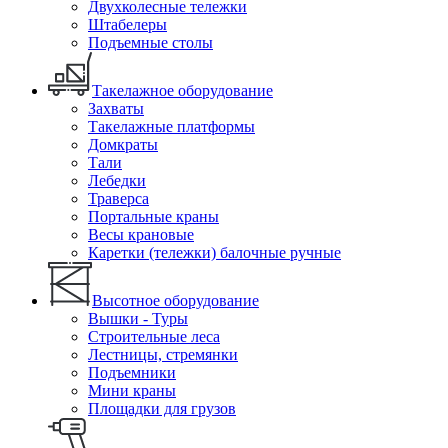
Двухколесные тележки
Штабелеры
Подъемные столы
Такелажное оборудование
Захваты
Такелажные платформы
Домкраты
Тали
Лебедки
Траверса
Портальные краны
Весы крановые
Каретки (тележки) балочные ручные
Высотное оборудование
Вышки - Туры
Строительные леса
Лестницы, стремянки
Подъемники
Мини краны
Площадки для грузов