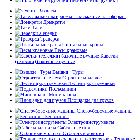
Вилочные погрузчики
Захваты
Такелажные платформы
Домкраты
Тали
Лебедки
Траверса
Портальные краны
Весы крановые
Каретки
(тележки) балочные ручные
Вышки - Туры
Строительные леса
Лестницы, стремянки
Подъемники
Мини краны
Площадки для грузов
Снегоуборочные машины
Бензопилы
Электроинструменты
Сабельные пилы
Отбойные молотки
Тепловые