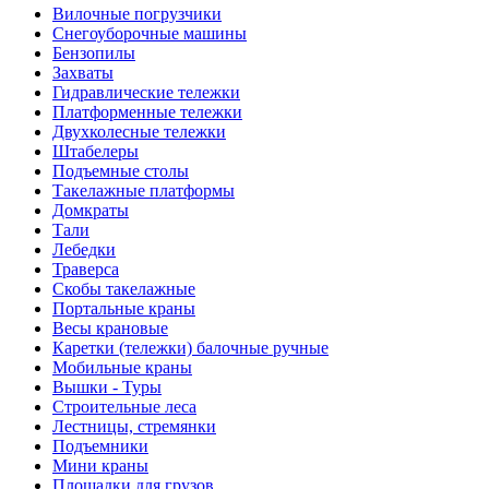
Вилочные погрузчики
Снегоуборочные машины
Бензопилы
Захваты
Гидравлические тележки
Платформенные тележки
Двухколесные тележки
Штабелеры
Подъемные столы
Такелажные платформы
Домкраты
Тали
Лебедки
Траверса
Скобы такелажные
Портальные краны
Весы крановые
Каретки (тележки) балочные ручные
Мобильные краны
Вышки - Туры
Строительные леса
Лестницы, стремянки
Подъемники
Мини краны
Площадки для грузов