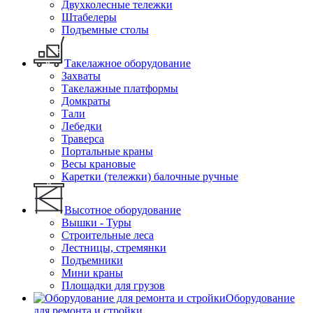
Двухколесные тележки
Штабелеры
Подъемные столы
Такелажное оборудование
Захваты
Такелажные платформы
Домкраты
Тали
Лебедки
Траверса
Портальные краны
Весы крановые
Каретки (тележки) балочные ручные
Высотное оборудование
Вышки - Туры
Строительные леса
Лестницы, стремянки
Подъемники
Мини краны
Площадки для грузов
Оборудование
для ремонта и стройки