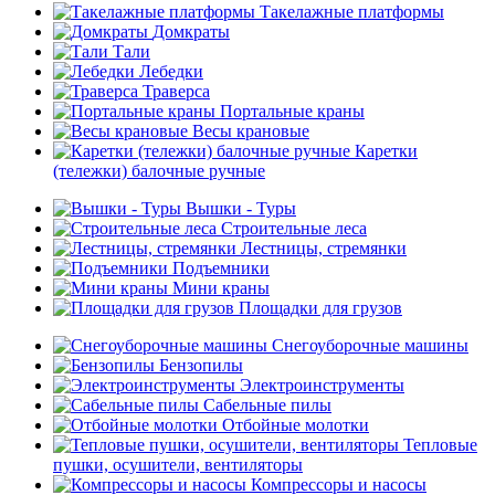
Такелажные платформы
Домкраты
Тали
Лебедки
Траверса
Портальные краны
Весы крановые
Каретки
(тележки) балочные ручные
Вышки - Туры
Строительные леса
Лестницы, стремянки
Подъемники
Мини краны
Площадки для грузов
Снегоуборочные машины
Бензопилы
Электроинструменты
Сабельные пилы
Отбойные молотки
Тепловые
пушки, осушители, вентиляторы
Компрессоры и насосы