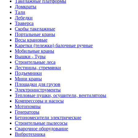
Такелажные платформы
Домкраты
Тали
Лебедки
Траверса
Скобы такелажные
Портальные краны
Весы крановые
Каретки (тележки) балочные ручные
Мобильные краны
Вышки - Туры
Строительные леса
Лестницы, стремянки
Подъемники
Мини краны
Площадки для грузов
Электроинструменты
Тепловые пушки, осушители, вентиляторы
Компрессоры и насосы
Мотопомпы
Генераторы
Бетономесители электрические
Строительные пылесосы
Сварочное оборудование
Вибротехника