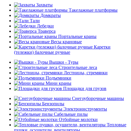
Захваты
Такелажные платформы
Домкраты
Тали
Лебедки
Траверса
Портальные краны
Весы крановые
Каретки
(тележки) балочные ручные
Вышки - Туры
Строительные леса
Лестницы, стремянки
Подъемники
Мини краны
Площадки для грузов
Снегоуборочные машины
Бензопилы
Электроинструменты
Сабельные пилы
Отбойные молотки
Тепловые
пушки, осушители, вентиляторы