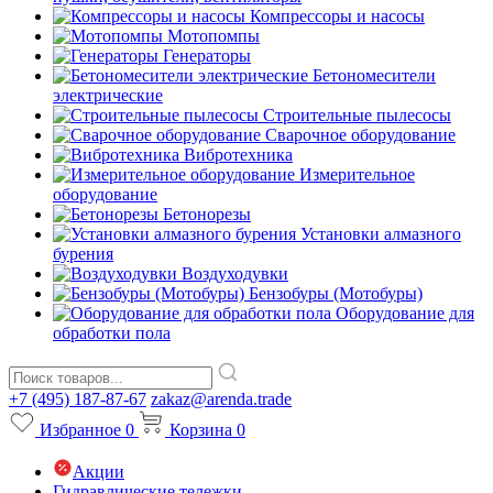
Компрессоры и насосы
Мотопомпы
Генераторы
Бетономесители
электрические
Строительные пылесосы
Сварочное оборудование
Вибротехника
Измерительное
оборудование
Бетонорезы
Установки алмазного
бурения
Воздуходувки
Бензобуры (Мотобуры)
Оборудование для
обработки пола
+7 (495) 187-87-67
zakaz@arenda.trade
Избранное
0
Корзина
0
Акции
Гидравлические тележки