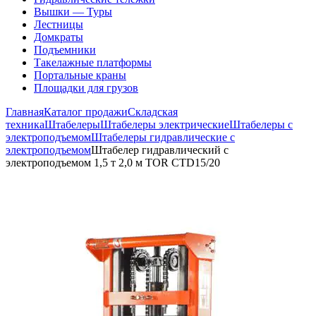
Вышки — Туры
Лестницы
Домкраты
Подъемники
Такелажные платформы
Портальные краны
Площадки для грузов
Главная
Каталог продажи
Складская
техника
Штабелеры
Штабелеры электрические
Штабелеры с
электроподъемом
Штабелеры гидравлические c
электроподъемом
Штабелер гидравлический с
электроподъемом 1,5 т 2,0 м TOR CTD15/20