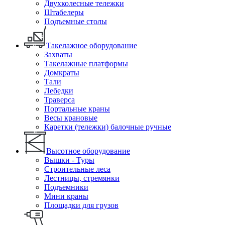
Двухколесные тележки
Штабелеры
Подъемные столы
Такелажное оборудование
Захваты
Такелажные платформы
Домкраты
Тали
Лебедки
Траверса
Портальные краны
Весы крановые
Каретки (тележки) балочные ручные
Высотное оборудование
Вышки - Туры
Строительные леса
Лестницы, стремянки
Подъемники
Мини краны
Площадки для грузов