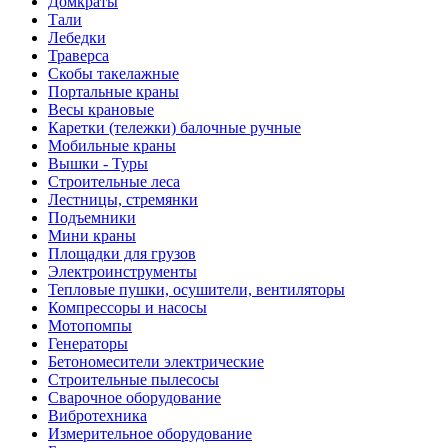
Домкраты
Тали
Лебедки
Траверса
Скобы такелажные
Портальные краны
Весы крановые
Каретки (тележки) балочные ручные
Мобильные краны
Вышки - Туры
Строительные леса
Лестницы, стремянки
Подъемники
Мини краны
Площадки для грузов
Электроинструменты
Тепловые пушки, осушители, вентиляторы
Компрессоры и насосы
Мотопомпы
Генераторы
Бетономесители электрические
Строительные пылесосы
Сварочное оборудование
Вибротехника
Измерительное оборудование