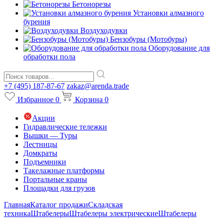
Бетонорезы
Установки алмазного
бурения
Воздуходувки
Бензобуры (Мотобуры)
Оборудование для
обработки пола
+7 (495) 187-87-67
zakaz@arenda.trade
Избранное
0
Корзина
0
Акции
Гидравлические тележки
Вышки — Туры
Лестницы
Домкраты
Подъемники
Такелажные платформы
Портальные краны
Площадки для грузов
Главная
Каталог продажи
Складская
техника
Штабелеры
Штабелеры электрические
Штабелеры