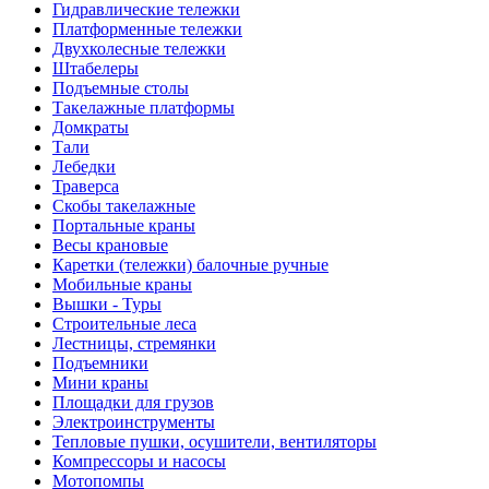
Гидравлические тележки
Платформенные тележки
Двухколесные тележки
Штабелеры
Подъемные столы
Такелажные платформы
Домкраты
Тали
Лебедки
Траверса
Скобы такелажные
Портальные краны
Весы крановые
Каретки (тележки) балочные ручные
Мобильные краны
Вышки - Туры
Строительные леса
Лестницы, стремянки
Подъемники
Мини краны
Площадки для грузов
Электроинструменты
Тепловые пушки, осушители, вентиляторы
Компрессоры и насосы
Мотопомпы