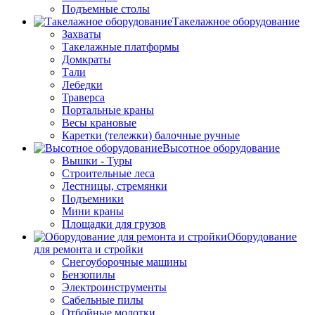
Подъемные столы
Такелажное оборудование
Захваты
Такелажные платформы
Домкраты
Тали
Лебедки
Траверса
Портальные краны
Весы крановые
Каретки (тележки) балочные ручные
Высотное оборудование
Вышки - Туры
Строительные леса
Лестницы, стремянки
Подъемники
Мини краны
Площадки для грузов
Оборудование
для ремонта и стройки
Снегоуборочные машины
Бензопилы
Электроинструменты
Сабельные пилы
Отбойные молотки