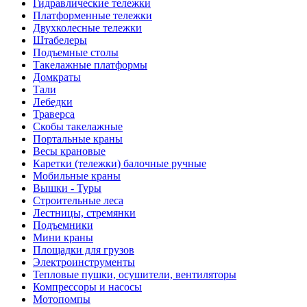
Гидравлические тележки
Платформенные тележки
Двухколесные тележки
Штабелеры
Подъемные столы
Такелажные платформы
Домкраты
Тали
Лебедки
Траверса
Скобы такелажные
Портальные краны
Весы крановые
Каретки (тележки) балочные ручные
Мобильные краны
Вышки - Туры
Строительные леса
Лестницы, стремянки
Подъемники
Мини краны
Площадки для грузов
Электроинструменты
Тепловые пушки, осушители, вентиляторы
Компрессоры и насосы
Мотопомпы