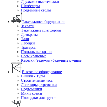
Двухколесные тележки
Штабелеры
Подъемные столы
Такелажное оборудование
Захваты
Такелажные платформы
Домкраты
Тали
Лебедки
Траверса
Портальные краны
Весы крановые
Каретки (тележки) балочные ручные
Высотное оборудование
Вышки - Туры
Строительные леса
Лестницы, стремянки
Подъемники
Мини краны
Площадки для грузов