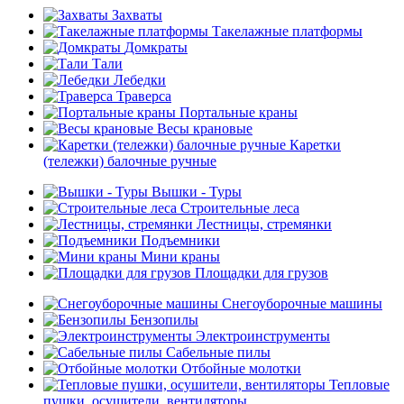
Захваты
Такелажные платформы
Домкраты
Тали
Лебедки
Траверса
Портальные краны
Весы крановые
Каретки
(тележки) балочные ручные
Вышки - Туры
Строительные леса
Лестницы, стремянки
Подъемники
Мини краны
Площадки для грузов
Снегоуборочные машины
Бензопилы
Электроинструменты
Сабельные пилы
Отбойные молотки
Тепловые
пушки, осушители, вентиляторы