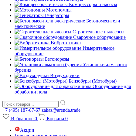
Компрессоры и насосы
Мотопомпы
Генераторы
Бетономесители
электрические
Строительные пылесосы
Сварочное оборудование
Вибротехника
Измерительное
оборудование
Бетонорезы
Установки алмазного
бурения
Воздуходувки
Бензобуры (Мотобуры)
Оборудование для
обработки пола
+7 (495) 187-87-67
zakaz@arenda.trade
Избранное
0
Корзина
0
Акции
Гидравлические тележки