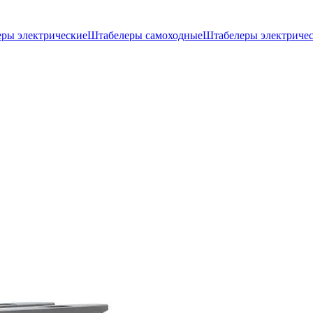
ры электрические
Штабелеры самоходные
Штабелеры электриче