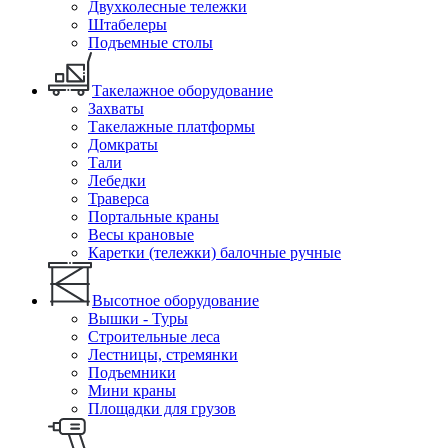
Двухколесные тележки
Штабелеры
Подъемные столы
Такелажное оборудование
Захваты
Такелажные платформы
Домкраты
Тали
Лебедки
Траверса
Портальные краны
Весы крановые
Каретки (тележки) балочные ручные
Высотное оборудование
Вышки - Туры
Строительные леса
Лестницы, стремянки
Подъемники
Мини краны
Площадки для грузов