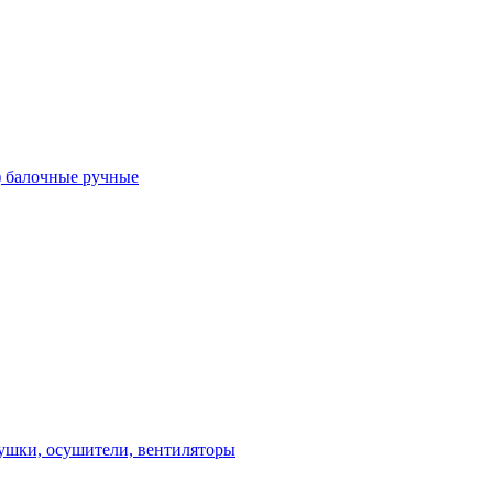
) балочные ручные
ушки, осушители, вентиляторы