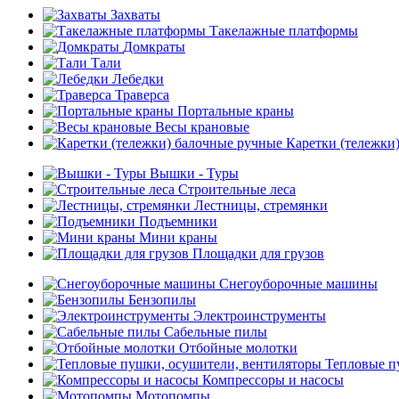
Захваты
Такелажные платформы
Домкраты
Тали
Лебедки
Траверса
Портальные краны
Весы крановые
Каретки (тележки
Вышки - Туры
Строительные леса
Лестницы, стремянки
Подъемники
Мини краны
Площадки для грузов
Снегоуборочные машины
Бензопилы
Электроинструменты
Сабельные пилы
Отбойные молотки
Тепловые п
Компрессоры и насосы
Мотопомпы