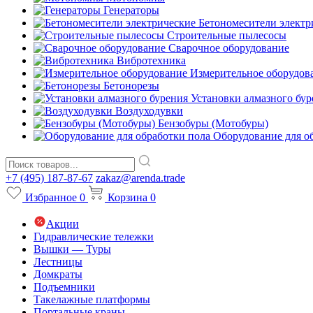
Генераторы
Бетономесители электр
Строительные пылесосы
Сварочное оборудование
Вибротехника
Измерительное оборудов
Бетонорезы
Установки алмазного бур
Воздуходувки
Бензобуры (Мотобуры)
Оборудование для о
+7 (495) 187-87-67
zakaz@arenda.trade
Избранное
0
Корзина
0
Акции
Гидравлические тележки
Вышки — Туры
Лестницы
Домкраты
Подъемники
Такелажные платформы
Портальные краны