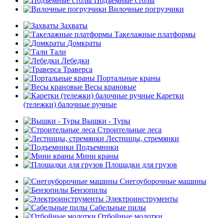
Подъемные столы
Вилочные погрузчики
Захваты
Такелажные платформы
Домкраты
Тали
Лебедки
Траверса
Портальные краны
Весы крановые
Каретки
(тележки) балочные ручные
Вышки - Туры
Строительные леса
Лестницы, стремянки
Подъемники
Мини краны
Площадки для грузов
Снегоуборочные машины
Бензопилы
Электроинструменты
Сабельные пилы
Отбойные молотки