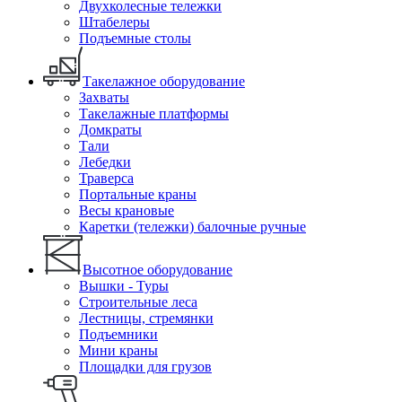
Двухколесные тележки
Штабелеры
Подъемные столы
Такелажное оборудование
Захваты
Такелажные платформы
Домкраты
Тали
Лебедки
Траверса
Портальные краны
Весы крановые
Каретки (тележки) балочные ручные
Высотное оборудование
Вышки - Туры
Строительные леса
Лестницы, стремянки
Подъемники
Мини краны
Площадки для грузов