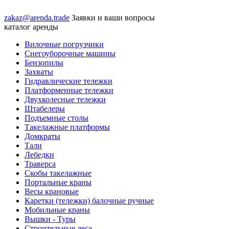
zakaz@arenda.trade
Заявки и ваши вопросы
каталог аренды
Вилочные погрузчики
Снегоуборочные машины
Бензопилы
Захваты
Гидравлические тележки
Платформенные тележки
Двухколесные тележки
Штабелеры
Подъемные столы
Такелажные платформы
Домкраты
Тали
Лебедки
Траверса
Скобы такелажные
Портальные краны
Весы крановые
Каретки (тележки) балочные ручные
Мобильные краны
Вышки - Туры
Строительные леса