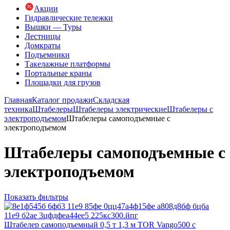
Акции
Гидравлические тележки
Вышки — Туры
Лестницы
Домкраты
Подъемники
Такелажные платформы
Портальные краны
Площадки для грузов
Главная
Каталог продажи
Складская
техника
Штабелеры
Штабелеры электрические
Штабелеры с
электроподъемом
Штабелеры самоподъемные с
электроподъемом
Штабелеры самоподъемные с
электроподъемом
Показать фильтры
Штабелер самоподъемный 0,5 т 1,3 м TOR Vango500 с