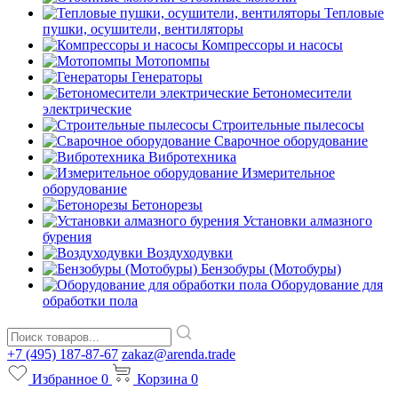
Тепловые
пушки, осушители, вентиляторы
Компрессоры и насосы
Мотопомпы
Генераторы
Бетономесители
электрические
Строительные пылесосы
Сварочное оборудование
Вибротехника
Измерительное
оборудование
Бетонорезы
Установки алмазного
бурения
Воздуходувки
Бензобуры (Мотобуры)
Оборудование для
обработки пола
+7 (495) 187-87-67
zakaz@arenda.trade
Избранное
0
Корзина
0