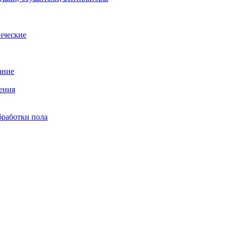
ические
ание
ения
бработки пола