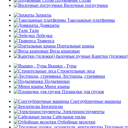
Подъемные столы
Вилочные погрузчики
Захваты
Такелажные платформы
Домкраты
Тали
Лебедки
Траверса
Портальные краны
Весы крановые
Каретки (тележки
Вышки - Туры
Строительные леса
Лестницы, стремянки
Подъемники
Мини краны
Площадки для грузов
Снегоуборочные машины
Бензопилы
Электроинструменты
Сабельные пилы
Отбойные молотки
Тепловые п