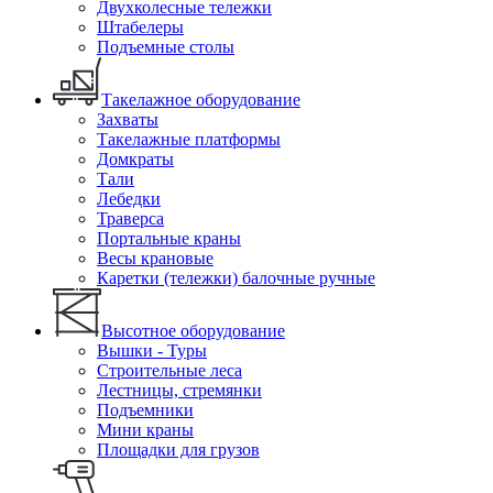
Двухколесные тележки
Штабелеры
Подъемные столы
Такелажное оборудование
Захваты
Такелажные платформы
Домкраты
Тали
Лебедки
Траверса
Портальные краны
Весы крановые
Каретки (тележки) балочные ручные
Высотное оборудование
Вышки - Туры
Строительные леса
Лестницы, стремянки
Подъемники
Мини краны
Площадки для грузов