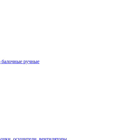
) балочные ручные
ушки, осушители, вентиляторы