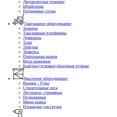
Двухколесные тележки
Штабелеры
Подъемные столы
Такелажное оборудование
Захваты
Такелажные платформы
Домкраты
Тали
Лебедки
Траверса
Портальные краны
Весы крановые
Каретки (тележки) балочные ручные
Высотное оборудование
Вышки - Туры
Строительные леса
Лестницы, стремянки
Подъемники
Мини краны
Площадки для грузов