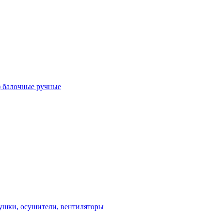
) балочные ручные
ушки, осушители, вентиляторы