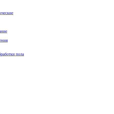
ические
ание
ения
бработки пола