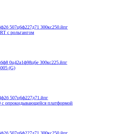
RT с рольгангом
005 (G)
0 с опрокидывающейся платформой