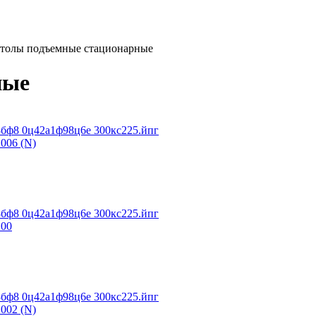
толы подъемные стационарные
ные
006 (N)
200
002 (N)