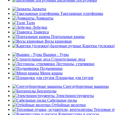
Вилочные погрузчики
Захваты
Такелажные платформы
Домкраты
Тали
Лебедки
Траверса
Портальные краны
Весы крановые
Каретки (тележки
Вышки - Туры
Строительные леса
Лестницы, стремянки
Подъемники
Мини краны
Площадки для грузов
Снегоуборочные машины
Бензопилы
Электроинструменты
Сабельные пилы
Отбойные молотки
Тепловые п
Компрессоры и насосы