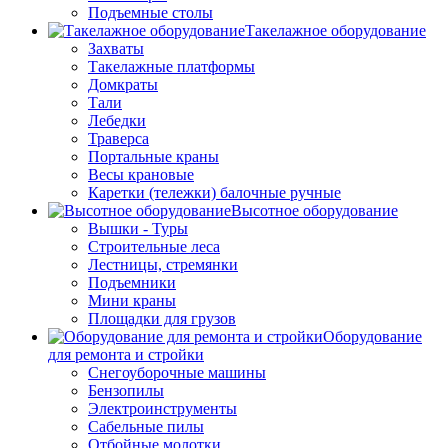
Подъемные столы
Такелажное оборудование
Захваты
Такелажные платформы
Домкраты
Тали
Лебедки
Траверса
Портальные краны
Весы крановые
Каретки (тележки) балочные ручные
Высотное оборудование
Вышки - Туры
Строительные леса
Лестницы, стремянки
Подъемники
Мини краны
Площадки для грузов
Оборудование
для ремонта и стройки
Снегоуборочные машины
Бензопилы
Электроинструменты
Сабельные пилы
Отбойные молотки