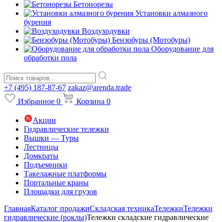
Бетонорезы
Установки алмазного
бурения
Воздуходувки
Бензобуры (Мотобуры)
Оборудование для
обработки пола
+7 (495) 187-87-67
zakaz@arenda.trade
Избранное
0
Корзина
0
Акции
Гидравлические тележки
Вышки — Туры
Лестницы
Домкраты
Подъемники
Такелажные платформы
Портальные краны
Площадки для грузов
Главная
Каталог продажи
Складская техника
Тележки
Тележки
гидравлические (роклы)
Тележки складские гидравлические