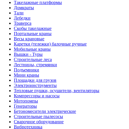
Такелажные платформы
Домкраты
Тали
Лебедки
Траверса
Скобы такелажные
Портальные краны
Весы крановые
Каретки (тележки) балочные ручные
Мобильные краны
Вышки - Туры
Строительные леса
Лестницы, стремянки
Подъемники
Мини краны
Площадки для грузов
Электроинструменты
Тепловые пушки, осушители, вентиляторы
Компрессоры и насосы
Мотопомпы
Генераторы
Бетономесители электрические
Строительные пылесосы
Сварочное оборудование
Вибротехника