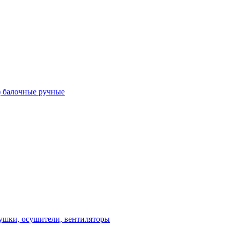
) балочные ручные
ушки, осушители, вентиляторы