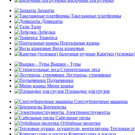
Вилочные погрузчики
Захваты
Такелажные платформы
Домкраты
Тали
Лебедки
Траверса
Портальные краны
Весы крановые
Каретки (тележки
Вышки - Туры
Строительные леса
Лестницы, стремянки
Подъемники
Мини краны
Площадки для грузов
Снегоуборочные машины
Бензопилы
Электроинструменты
Сабельные пилы
Отбойные молотки
Тепловые п
Компрессоры и насосы