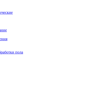
ические
ание
ения
бработки пола