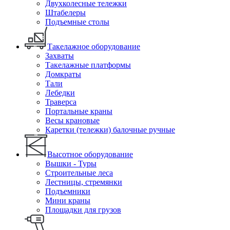
Двухколесные тележки
Штабелеры
Подъемные столы
Такелажное оборудование
Захваты
Такелажные платформы
Домкраты
Тали
Лебедки
Траверса
Портальные краны
Весы крановые
Каретки (тележки) балочные ручные
Высотное оборудование
Вышки - Туры
Строительные леса
Лестницы, стремянки
Подъемники
Мини краны
Площадки для грузов