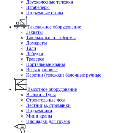
Двухколесные тележки
Штабелеры
Подъемные столы
Такелажное оборудование
Захваты
Такелажные платформы
Домкраты
Тали
Лебедки
Траверса
Портальные краны
Весы крановые
Каретки (тележки) балочные ручные
Высотное оборудование
Вышки - Туры
Строительные леса
Лестницы, стремянки
Подъемники
Мини краны
Площадки для грузов