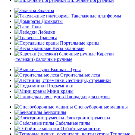
Вилочные погрузчики
Захваты
Такелажные платформы
Домкраты
Тали
Лебедки
Траверса
Портальные краны
Весы крановые
Каретки
(тележки) балочные ручные
Вышки - Туры
Строительные леса
Лестницы, стремянки
Подъемники
Мини краны
Площадки для грузов
Снегоуборочные машины
Бензопилы
Электроинструменты
Сабельные пилы
Отбойные молотки
Тепловые