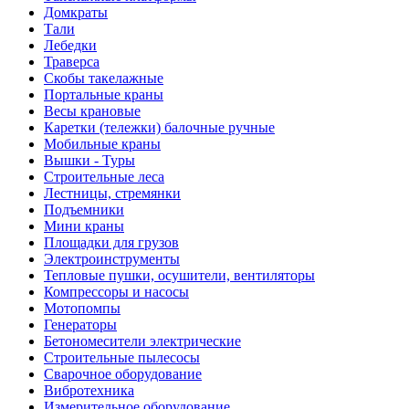
Домкраты
Тали
Лебедки
Траверса
Скобы такелажные
Портальные краны
Весы крановые
Каретки (тележки) балочные ручные
Мобильные краны
Вышки - Туры
Строительные леса
Лестницы, стремянки
Подъемники
Мини краны
Площадки для грузов
Электроинструменты
Тепловые пушки, осушители, вентиляторы
Компрессоры и насосы
Мотопомпы
Генераторы
Бетономесители электрические
Строительные пылесосы
Сварочное оборудование
Вибротехника
Измерительное оборудование