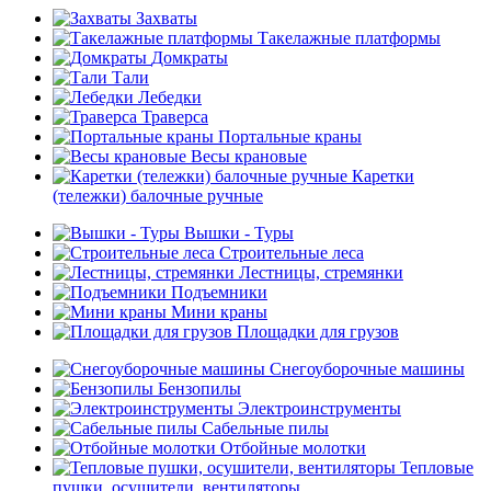
Захваты
Такелажные платформы
Домкраты
Тали
Лебедки
Траверса
Портальные краны
Весы крановые
Каретки
(тележки) балочные ручные
Вышки - Туры
Строительные леса
Лестницы, стремянки
Подъемники
Мини краны
Площадки для грузов
Снегоуборочные машины
Бензопилы
Электроинструменты
Сабельные пилы
Отбойные молотки
Тепловые
пушки, осушители, вентиляторы