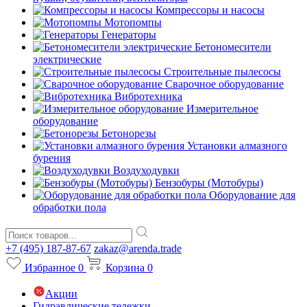
Компрессоры и насосы
Мотопомпы
Генераторы
Бетономесители
электрические
Строительные пылесосы
Сварочное оборудование
Вибротехника
Измерительное
оборудование
Бетонорезы
Установки алмазного
бурения
Воздуходувки
Бензобуры (Мотобуры)
Оборудование для
обработки пола
+7 (495) 187-87-67
zakaz@arenda.trade
Избранное
0
Корзина
0
Акции
Гидравлические тележки