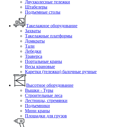
Двухколесные тележки
Штабелеры
Подъемные столы
Такелажное оборудование
Захваты
Такелажные платформы
Домкраты
Тали
Лебедки
Траверса
Портальные краны
Весы крановые
Каретки (тележки) балочные ручные
Высотное оборудование
Вышки - Туры
Строительные леса
Лестницы, стремянки
Подъемники
Мини краны
Площадки для грузов