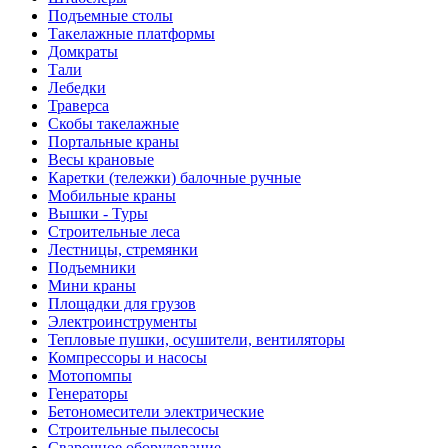
Подъемные столы
Такелажные платформы
Домкраты
Тали
Лебедки
Траверса
Скобы такелажные
Портальные краны
Весы крановые
Каретки (тележки) балочные ручные
Мобильные краны
Вышки - Туры
Строительные леса
Лестницы, стремянки
Подъемники
Мини краны
Площадки для грузов
Электроинструменты
Тепловые пушки, осушители, вентиляторы
Компрессоры и насосы
Мотопомпы
Генераторы
Бетономесители электрические
Строительные пылесосы
Сварочное оборудование