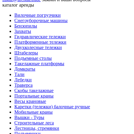
каталог аренды
Вилочные погрузчики
Снегоуборочные машины
Бензопилы
Захваты
Гидравлические тележки
Платформенные тележки
Двухколесные тележки
Штабелеры
Подъемные столы
Такелажные платформы
Домкраты
Тали
Лебедки
Траверса
Скобы такелажные
Портальные краны
Весы крановые
Каретки (тележки) балочные ручные
Мобильные краны
Вышки - Туры
Строительные леса
Лестницы, стремянки
Подъемники