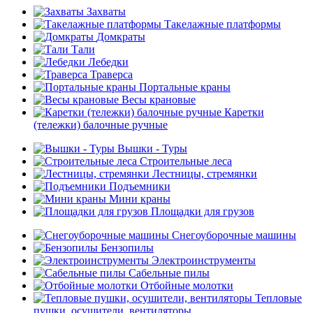
Захваты
Такелажные платформы
Домкраты
Тали
Лебедки
Траверса
Портальные краны
Весы крановые
Каретки
(тележки) балочные ручные
Вышки - Туры
Строительные леса
Лестницы, стремянки
Подъемники
Мини краны
Площадки для грузов
Снегоуборочные машины
Бензопилы
Электроинструменты
Сабельные пилы
Отбойные молотки
Тепловые
пушки, осушители, вентиляторы