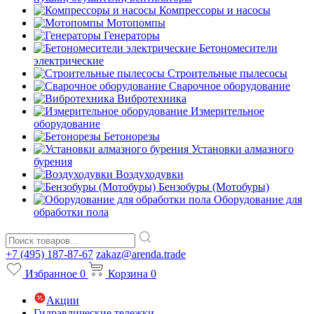
Компрессоры и насосы
Мотопомпы
Генераторы
Бетономесители
электрические
Строительные пылесосы
Сварочное оборудование
Вибротехника
Измерительное
оборудование
Бетонорезы
Установки алмазного
бурения
Воздуходувки
Бензобуры (Мотобуры)
Оборудование для
обработки пола
+7 (495) 187-87-67
zakaz@arenda.trade
Избранное
0
Корзина
0
Акции
Гидравлические тележки