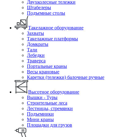
Двухколесные тележки
Штабелеры
Подъемные столы
Такелажное оборудование
Захваты
Такелажные платформы
Домкраты
Тали
Лебедки
Траверса
Портальные краны
Весы крановые
Каретки (тележки) балочные ручные
Высотное оборудование
Вышки - Туры
Строительные леса
Лестницы, стремянки
Подъемники
Мини краны
Площадки для грузов