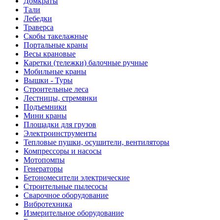
Домкраты
Тали
Лебедки
Траверса
Скобы такелажные
Портальные краны
Весы крановые
Каретки (тележки) балочные ручные
Мобильные краны
Вышки - Туры
Строительные леса
Лестницы, стремянки
Подъемники
Мини краны
Площадки для грузов
Электроинструменты
Тепловые пушки, осушители, вентиляторы
Компрессоры и насосы
Мотопомпы
Генераторы
Бетономесители электрические
Строительные пылесосы
Сварочное оборудование
Вибротехника
Измерительное оборудование