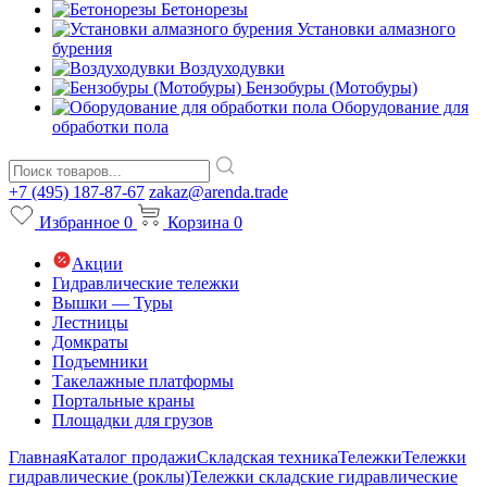
Бетонорезы
Установки алмазного
бурения
Воздуходувки
Бензобуры (Мотобуры)
Оборудование для
обработки пола
+7 (495) 187-87-67
zakaz@arenda.trade
Избранное
0
Корзина
0
Акции
Гидравлические тележки
Вышки — Туры
Лестницы
Домкраты
Подъемники
Такелажные платформы
Портальные краны
Площадки для грузов
Главная
Каталог продажи
Складская техника
Тележки
Тележки
гидравлические (роклы)
Тележки складские гидравлические