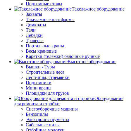
Подъемные столы
Такелажное оборудование
Захваты
Такелажные платформы
Домкраты
Тали
Лебедки
Траверса
Портальные краны
Весы крановые
Каретки (тележки) балочные ручные
Высотное оборудование
Вышки - Туры
Строительные леса
Лестницы, стремянки
Подъемники
Мини краны
Площадки для грузов
Оборудование
для ремонта и стройки
Снегоуборочные машины
Бензопилы
Электроинструменты
Сабельные пилы
Отбойные молотки