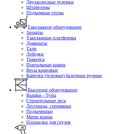
Двухколесные тележки
Штабелеры
Подъемные столы
Такелажное оборудование
Захваты
Такелажные платформы
Домкраты
Тали
Лебедки
Траверса
Портальные краны
Весы крановые
Каретки (тележки) балочные ручные
Высотное оборудование
Вышки - Туры
Строительные леса
Лестницы, стремянки
Подъемники
Мини краны
Площадки для грузов