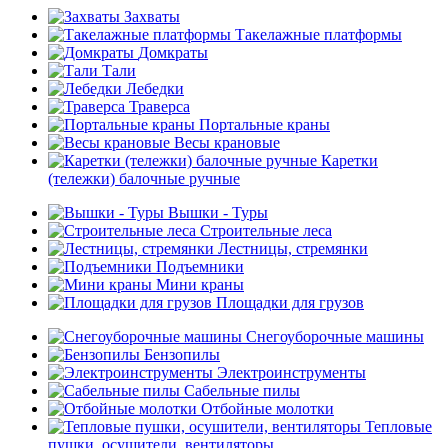
Захваты
Такелажные платформы
Домкраты
Тали
Лебедки
Траверса
Портальные краны
Весы крановые
Каретки
(тележки) балочные ручные
Вышки - Туры
Строительные леса
Лестницы, стремянки
Подъемники
Мини краны
Площадки для грузов
Снегоуборочные машины
Бензопилы
Электроинструменты
Сабельные пилы
Отбойные молотки
Тепловые
пушки, осушители, вентиляторы