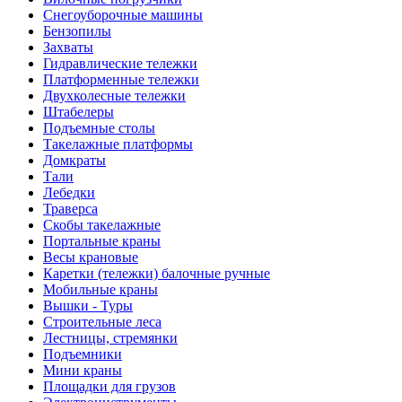
Снегоуборочные машины
Бензопилы
Захваты
Гидравлические тележки
Платформенные тележки
Двухколесные тележки
Штабелеры
Подъемные столы
Такелажные платформы
Домкраты
Тали
Лебедки
Траверса
Скобы такелажные
Портальные краны
Весы крановые
Каретки (тележки) балочные ручные
Мобильные краны
Вышки - Туры
Строительные леса
Лестницы, стремянки
Подъемники
Мини краны
Площадки для грузов