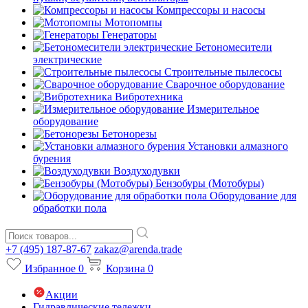
Компрессоры и насосы
Мотопомпы
Генераторы
Бетономесители
электрические
Строительные пылесосы
Сварочное оборудование
Вибротехника
Измерительное
оборудование
Бетонорезы
Установки алмазного
бурения
Воздуходувки
Бензобуры (Мотобуры)
Оборудование для
обработки пола
+7 (495) 187-87-67
zakaz@arenda.trade
Избранное
0
Корзина
0
Акции
Гидравлические тележки