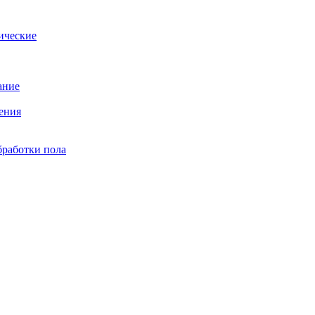
ические
ание
ения
бработки пола