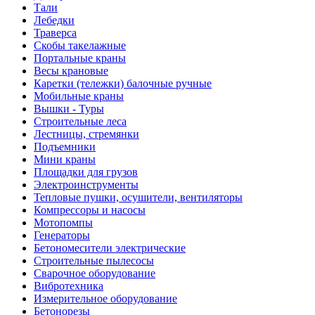
Тали
Лебедки
Траверса
Скобы такелажные
Портальные краны
Весы крановые
Каретки (тележки) балочные ручные
Мобильные краны
Вышки - Туры
Строительные леса
Лестницы, стремянки
Подъемники
Мини краны
Площадки для грузов
Электроинструменты
Тепловые пушки, осушители, вентиляторы
Компрессоры и насосы
Мотопомпы
Генераторы
Бетономесители электрические
Строительные пылесосы
Сварочное оборудование
Вибротехника
Измерительное оборудование
Бетонорезы