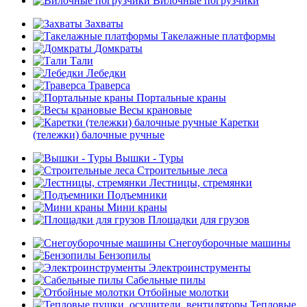
Вилочные погрузчики
Захваты
Такелажные платформы
Домкраты
Тали
Лебедки
Траверса
Портальные краны
Весы крановые
Каретки
(тележки) балочные ручные
Вышки - Туры
Строительные леса
Лестницы, стремянки
Подъемники
Мини краны
Площадки для грузов
Снегоуборочные машины
Бензопилы
Электроинструменты
Сабельные пилы
Отбойные молотки
Тепловые