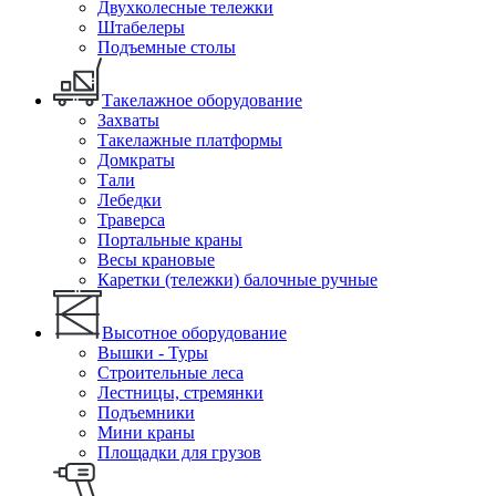
Двухколесные тележки
Штабелеры
Подъемные столы
Такелажное оборудование
Захваты
Такелажные платформы
Домкраты
Тали
Лебедки
Траверса
Портальные краны
Весы крановые
Каретки (тележки) балочные ручные
Высотное оборудование
Вышки - Туры
Строительные леса
Лестницы, стремянки
Подъемники
Мини краны
Площадки для грузов