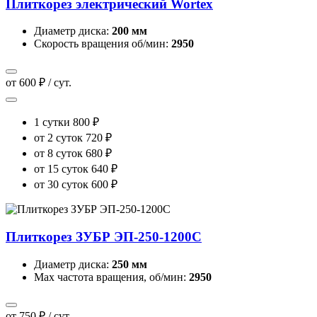
Плиткорез электрический Wortex
Диаметр диска:
200 мм
Скорость вращения об/мин:
2950
от 600 ₽ / сут.
1 сутки
800 ₽
от 2 суток
720 ₽
от 8 суток
680 ₽
от 15 суток
640 ₽
от 30 суток
600 ₽
Плиткорез ЗУБР ЭП-250-1200С
Диаметр диска:
250 мм
Max частота вращения, об/мин:
2950
от 750 ₽ / сут.