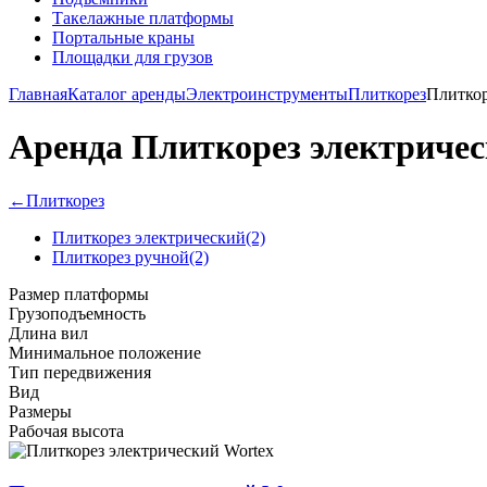
Такелажные платформы
Портальные краны
Площадки для грузов
Главная
Каталог аренды
Электроинструменты
Плиткорез
Плиткор
Аренда Плиткорез электричес
←
Плиткорез
Плиткорез электрический
(2)
Плиткорез ручной
(2)
Размер платформы
Грузоподъемность
Длина вил
Минимальное положение
Тип передвижения
Вид
Размеры
Рабочая высота