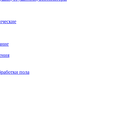
ические
ание
ения
бработки пола