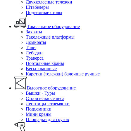
Двухколесные тележки
Штабелеры
Подъемные столы
Такелажное оборудование
Захваты
Такелажные платформы
Домкраты
Тали
Лебедки
Траверса
Портальные краны
Весы крановые
Каретки (тележки) балочные ручные
Высотное оборудование
Вышки - Туры
Строительные леса
Лестницы, стремянки
Подъемники
Мини краны
Площадки для грузов