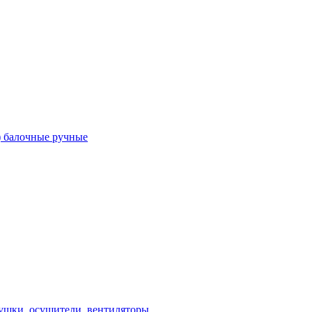
) балочные ручные
ушки, осушители, вентиляторы