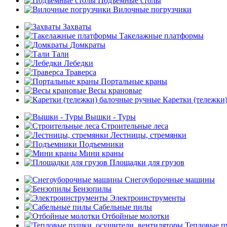
Подъемные столы
Вилочные погрузчики
Захваты
Такелажные платформы
Домкраты
Тали
Лебедки
Траверса
Портальные краны
Весы крановые
Каретки (тележки
Вышки - Туры
Строительные леса
Лестницы, стремянки
Подъемники
Мини краны
Площадки для грузов
Снегоуборочные машины
Бензопилы
Электроинструменты
Сабельные пилы
Отбойные молотки
Тепловые п