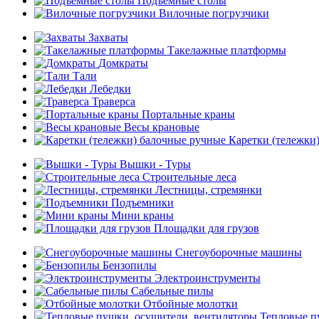
Подъемные столы
Вилочные погрузчики
Захваты
Такелажные платформы
Домкраты
Тали
Лебедки
Траверса
Портальные краны
Весы крановые
Каретки (тележки
Вышки - Туры
Строительные леса
Лестницы, стремянки
Подъемники
Мини краны
Площадки для грузов
Снегоуборочные машины
Бензопилы
Электроинструменты
Сабельные пилы
Отбойные молотки
Тепловые п