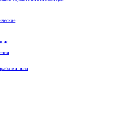
ические
ание
ения
бработки пола