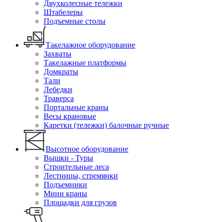
Двухколесные тележки
Штабелеры
Подъемные столы
Такелажное оборудование
Захваты
Такелажные платформы
Домкраты
Тали
Лебедки
Траверса
Портальные краны
Весы крановые
Каретки (тележки) балочные ручные
Высотное оборудование
Вышки - Туры
Строительные леса
Лестницы, стремянки
Подъемники
Мини краны
Площадки для грузов