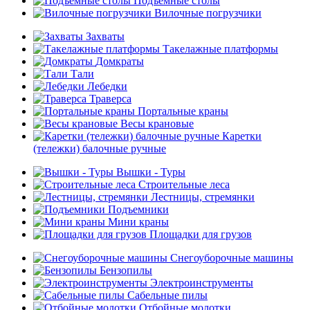
Подъемные столы
Вилочные погрузчики
Захваты
Такелажные платформы
Домкраты
Тали
Лебедки
Траверса
Портальные краны
Весы крановые
Каретки
(тележки) балочные ручные
Вышки - Туры
Строительные леса
Лестницы, стремянки
Подъемники
Мини краны
Площадки для грузов
Снегоуборочные машины
Бензопилы
Электроинструменты
Сабельные пилы
Отбойные молотки