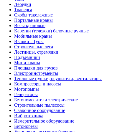
Лебедки
Траверса
Скобы такелажные
Портальные краны
Весы крановые
Каретки (тележки) балочные ручные
Мобильные краны
Вышки - Туры
Строительные леса
Лестницы, стремянки
Подъемники
Мини краны
Площадки для грузов
Электроинструменты
Тепловые пушки, осушители, вентиляторы
Компрессоры и насосы
Мотопомпы
Генераторы
Бетономесители электрические
Строительные пылесосы
Сварочное оборудование
Вибротехника
Измерительное оборудование
Бетонорезы
Установки алмазного бурения