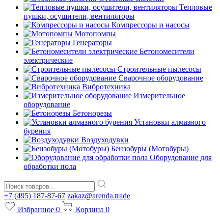
Тепловые
пушки, осушители, вентиляторы
Компрессоры и насосы
Мотопомпы
Генераторы
Бетономесители
электрические
Строительные пылесосы
Сварочное оборудование
Вибротехника
Измерительное
оборудование
Бетонорезы
Установки алмазного
бурения
Воздуходувки
Бензобуры (Мотобуры)
Оборудование для
обработки пола
+7 (495) 187-87-67
zakaz@arenda.trade
Избранное
0
Корзина
0