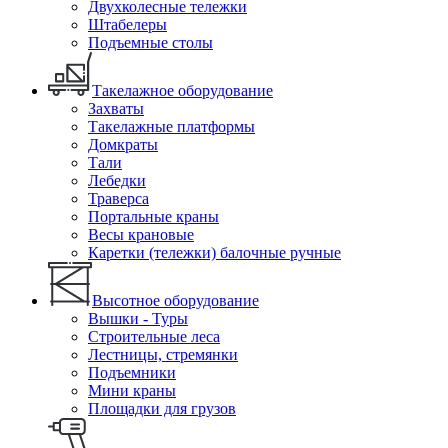
Двухколесные тележки
Штабелеры
Подъемные столы
Такелажное оборудование
Захваты
Такелажные платформы
Домкраты
Тали
Лебедки
Траверса
Портальные краны
Весы крановые
Каретки (тележки) балочные ручные
Высотное оборудование
Вышки - Туры
Строительные леса
Лестницы, стремянки
Подъемники
Мини краны
Площадки для грузов