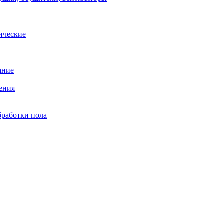
ические
ание
ения
бработки пола