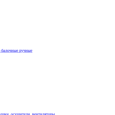
) балочные ручные
ушки, осушители, вентиляторы