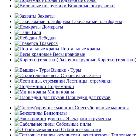
Подъемные столы
Вилочные погрузчики
Захваты
Такелажные платформы
Домкраты
Тали
Лебедки
Траверса
Портальные краны
Весы крановые
Каретки (тележки
Вышки - Туры
Строительные леса
Лестницы, стремянки
Подъемники
Мини краны
Площадки для грузов
Снегоуборочные машины
Бензопилы
Электроинструменты
Сабельные пилы
Отбойные молотки
Тепловые п