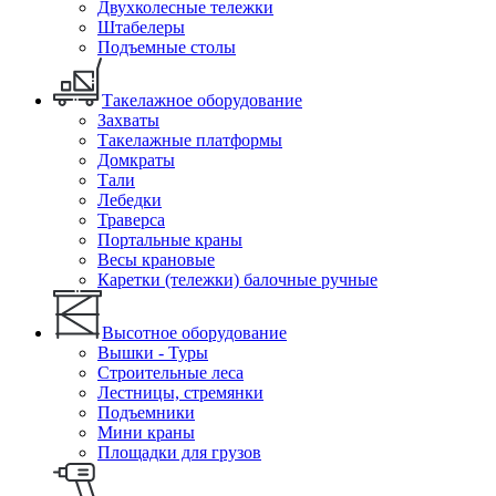
Двухколесные тележки
Штабелеры
Подъемные столы
Такелажное оборудование
Захваты
Такелажные платформы
Домкраты
Тали
Лебедки
Траверса
Портальные краны
Весы крановые
Каретки (тележки) балочные ручные
Высотное оборудование
Вышки - Туры
Строительные леса
Лестницы, стремянки
Подъемники
Мини краны
Площадки для грузов