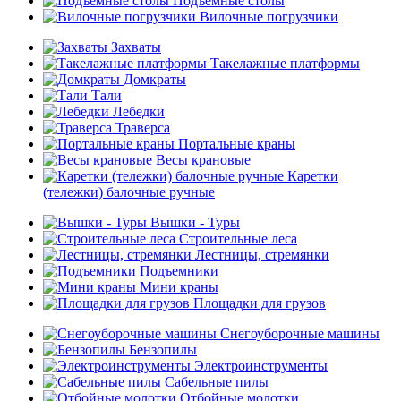
Подъемные столы
Вилочные погрузчики
Захваты
Такелажные платформы
Домкраты
Тали
Лебедки
Траверса
Портальные краны
Весы крановые
Каретки
(тележки) балочные ручные
Вышки - Туры
Строительные леса
Лестницы, стремянки
Подъемники
Мини краны
Площадки для грузов
Снегоуборочные машины
Бензопилы
Электроинструменты
Сабельные пилы
Отбойные молотки