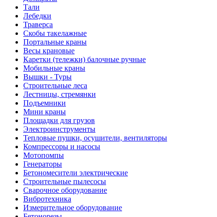
Тали
Лебедки
Траверса
Скобы такелажные
Портальные краны
Весы крановые
Каретки (тележки) балочные ручные
Мобильные краны
Вышки - Туры
Строительные леса
Лестницы, стремянки
Подъемники
Мини краны
Площадки для грузов
Электроинструменты
Тепловые пушки, осушители, вентиляторы
Компрессоры и насосы
Мотопомпы
Генераторы
Бетономесители электрические
Строительные пылесосы
Сварочное оборудование
Вибротехника
Измерительное оборудование
Бетонорезы