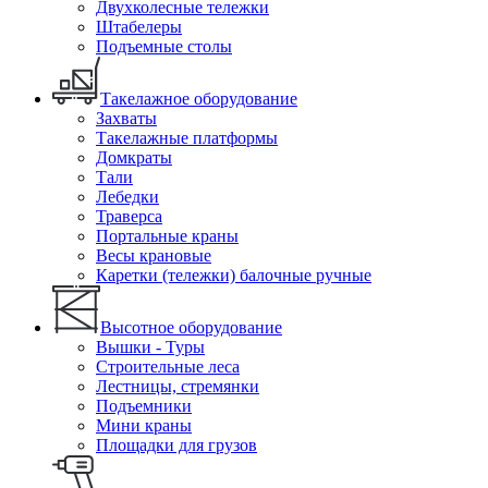
Двухколесные тележки
Штабелеры
Подъемные столы
Такелажное оборудование
Захваты
Такелажные платформы
Домкраты
Тали
Лебедки
Траверса
Портальные краны
Весы крановые
Каретки (тележки) балочные ручные
Высотное оборудование
Вышки - Туры
Строительные леса
Лестницы, стремянки
Подъемники
Мини краны
Площадки для грузов