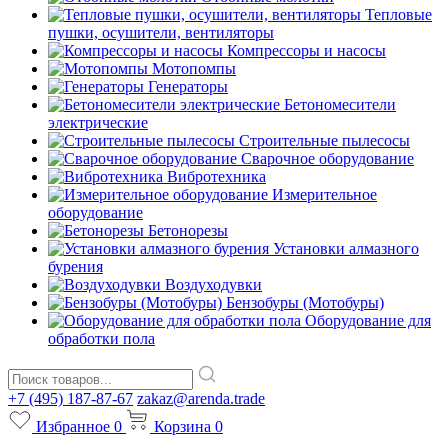
Тепловые
пушки, осушители, вентиляторы
Компрессоры и насосы
Мотопомпы
Генераторы
Бетономесители
электрические
Строительные пылесосы
Сварочное оборудование
Вибротехника
Измерительное
оборудование
Бетонорезы
Установки алмазного
бурения
Воздуходувки
Бензобуры (Мотобуры)
Оборудование для
обработки пола
+7 (495) 187-87-67
zakaz@arenda.trade
Избранное
0
Корзина
0