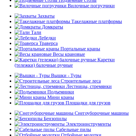
Подъемные столы
Вилочные погрузчики
Захваты
Такелажные платформы
Домкраты
Тали
Лебедки
Траверса
Портальные краны
Весы крановые
Каретки
(тележки) балочные ручные
Вышки - Туры
Строительные леса
Лестницы, стремянки
Подъемники
Мини краны
Площадки для грузов
Снегоуборочные машины
Бензопилы
Электроинструменты
Сабельные пилы
Отбойные молотки