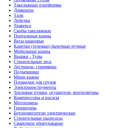
Такелажные платформы
Домкраты
Тали
Лебедки
Траверса
Скобы такелажные
Портальные краны
Весы крановые
Каретки (тележки) балочные ручные
Мобильные краны
Вышки - Туры
Строительные леса
Лестницы, стремянки
Подъемники
Мини краны
Площадки для грузов
Электроинструменты
Тепловые пушки, осушители, вентиляторы
Компрессоры и насосы
Мотопомпы
Генераторы
Бетономесители электрические
Строительные пылесосы
Сварочное оборудование