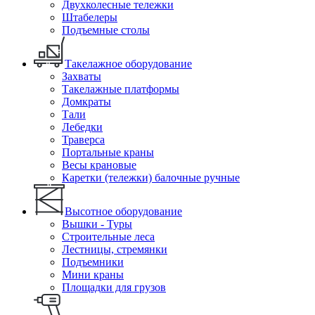
Двухколесные тележки
Штабелеры
Подъемные столы
Такелажное оборудование
Захваты
Такелажные платформы
Домкраты
Тали
Лебедки
Траверса
Портальные краны
Весы крановые
Каретки (тележки) балочные ручные
Высотное оборудование
Вышки - Туры
Строительные леса
Лестницы, стремянки
Подъемники
Мини краны
Площадки для грузов