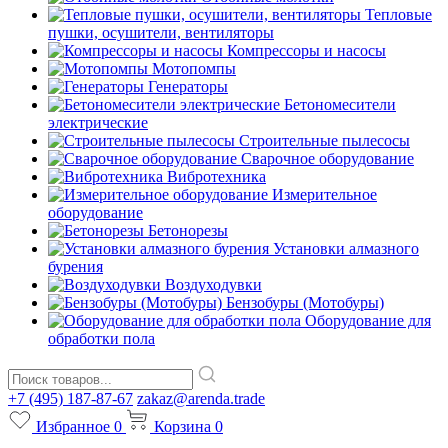
Тепловые
пушки, осушители, вентиляторы
Компрессоры и насосы
Мотопомпы
Генераторы
Бетономесители
электрические
Строительные пылесосы
Сварочное оборудование
Вибротехника
Измерительное
оборудование
Бетонорезы
Установки алмазного
бурения
Воздуходувки
Бензобуры (Мотобуры)
Оборудование для
обработки пола
+7 (495) 187-87-67
zakaz@arenda.trade
Избранное
0
Корзина
0