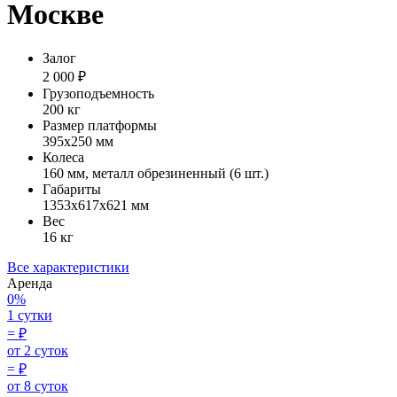
Москве
Залог
2 000 ₽
Грузоподъемность
200 кг
Размер платформы
395х250 мм
Колеса
160 мм, металл обрезиненный (6 шт.)
Габариты
1353х617х621 мм
Вес
16 кг
Все характеристики
Аренда
0%
1 сутки
=
₽
от 2 суток
=
₽
от 8 суток