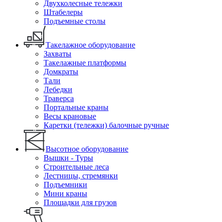
Двухколесные тележки
Штабелеры
Подъемные столы
Такелажное оборудование
Захваты
Такелажные платформы
Домкраты
Тали
Лебедки
Траверса
Портальные краны
Весы крановые
Каретки (тележки) балочные ручные
Высотное оборудование
Вышки - Туры
Строительные леса
Лестницы, стремянки
Подъемники
Мини краны
Площадки для грузов