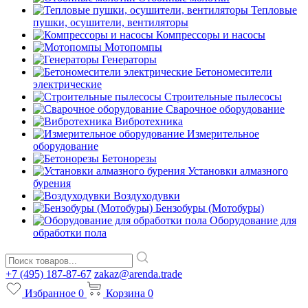
Тепловые
пушки, осушители, вентиляторы
Компрессоры и насосы
Мотопомпы
Генераторы
Бетономесители
электрические
Строительные пылесосы
Сварочное оборудование
Вибротехника
Измерительное
оборудование
Бетонорезы
Установки алмазного
бурения
Воздуходувки
Бензобуры (Мотобуры)
Оборудование для
обработки пола
+7 (495) 187-87-67
zakaz@arenda.trade
Избранное
0
Корзина
0