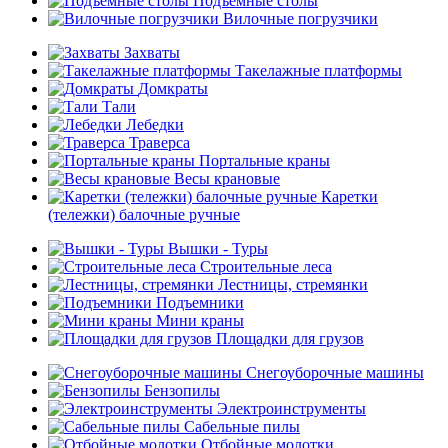
Подъемные столы
Вилочные погрузчики
Захваты
Такелажные платформы
Домкраты
Тали
Лебедки
Траверса
Портальные краны
Весы крановые
Каретки
(тележки) балочные ручные
Вышки - Туры
Строительные леса
Лестницы, стремянки
Подъемники
Мини краны
Площадки для грузов
Снегоуборочные машины
Бензопилы
Электроинструменты
Сабельные пилы
Отбойные молотки