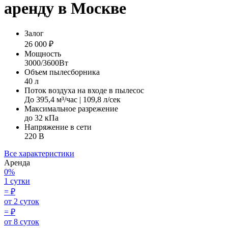
аренду в Москве
Залог
26 000 ₽
Мощность
3000/3600Вт
Объем пылесборника
40 л
Поток воздуха на входе в пылесос
До 395,4 м³/час | 109,8 л/сек
Максимальное разрежение
до 32 кПа
Напряжение в сети
220 В
Все характеристики
Аренда
0%
1 сутки
=
₽
от 2 суток
=
₽
от 8 суток