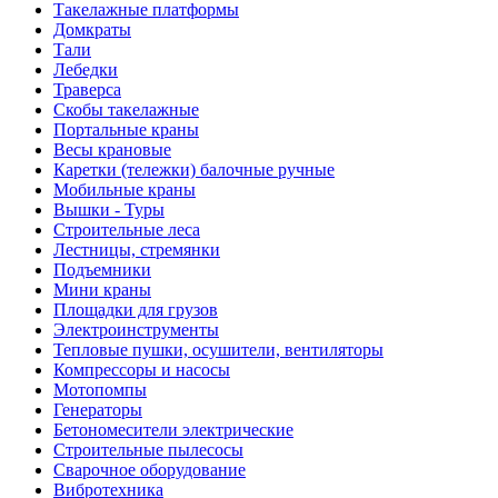
Такелажные платформы
Домкраты
Тали
Лебедки
Траверса
Скобы такелажные
Портальные краны
Весы крановые
Каретки (тележки) балочные ручные
Мобильные краны
Вышки - Туры
Строительные леса
Лестницы, стремянки
Подъемники
Мини краны
Площадки для грузов
Электроинструменты
Тепловые пушки, осушители, вентиляторы
Компрессоры и насосы
Мотопомпы
Генераторы
Бетономесители электрические
Строительные пылесосы
Сварочное оборудование
Вибротехника