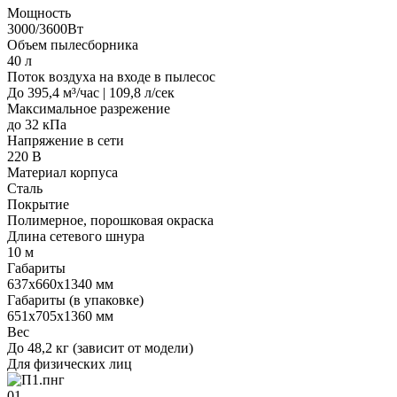
Мощность
3000/3600Вт
Объем пылесборника
40 л
Поток воздуха на входе в пылесос
До 395,4 м³/час | 109,8 л/сек
Максимальное разрежение
до 32 кПа
Напряжение в сети
220 В
Материал корпуса
Сталь
Покрытие
Полимерное, порошковая окраска
Длина сетевого шнура
10 м
Габариты
637х660х1340 мм
Габариты (в упаковке)
651х705х1360 мм
Вес
До 48,2 кг (зависит от модели)
Для физических лиц
01