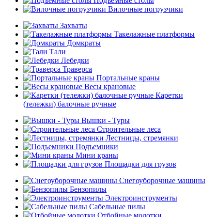
Подъемные столы
Вилочные погрузчики
Захваты
Такелажные платформы
Домкраты
Тали
Лебедки
Траверса
Портальные краны
Весы крановые
Каретки
(тележки) балочные ручные
Вышки - Туры
Строительные леса
Лестницы, стремянки
Подъемники
Мини краны
Площадки для грузов
Снегоуборочные машины
Бензопилы
Электроинструменты
Сабельные пилы
Отбойные молотки