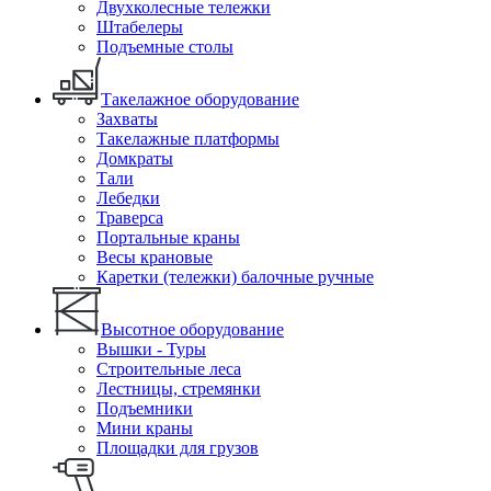
Двухколесные тележки
Штабелеры
Подъемные столы
Такелажное оборудование
Захваты
Такелажные платформы
Домкраты
Тали
Лебедки
Траверса
Портальные краны
Весы крановые
Каретки (тележки) балочные ручные
Высотное оборудование
Вышки - Туры
Строительные леса
Лестницы, стремянки
Подъемники
Мини краны
Площадки для грузов