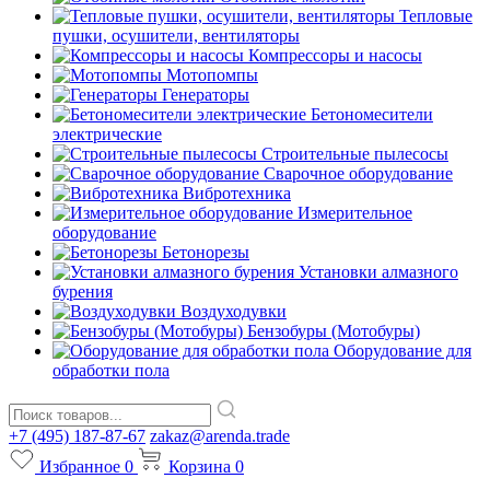
Тепловые
пушки, осушители, вентиляторы
Компрессоры и насосы
Мотопомпы
Генераторы
Бетономесители
электрические
Строительные пылесосы
Сварочное оборудование
Вибротехника
Измерительное
оборудование
Бетонорезы
Установки алмазного
бурения
Воздуходувки
Бензобуры (Мотобуры)
Оборудование для
обработки пола
+7 (495) 187-87-67
zakaz@arenda.trade
Избранное
0
Корзина
0