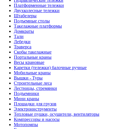
Гидравлические тележки
Платформенные тележки
Двухколесные тележки
Штабелеры
Подъемные столы
Такелажные платформы
Домкраты
Тали
Лебедки
Траверса
Скобы такелажные
Портальные краны
Весы крановые
Каретки (тележки) балочные ручные
Мобильные краны
Вышки - Туры
Строительные леса
Лестницы, стремянки
Подъемники
Мини краны
Площадки для грузов
Электроинструменты
Тепловые пушки, осушители, вентиляторы
Компрессоры и насосы
Мотопомпы