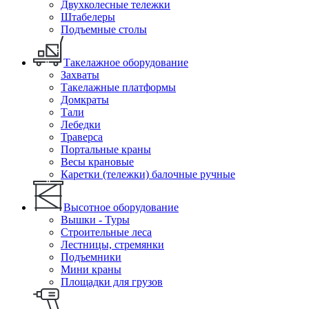
Двухколесные тележки
Штабелеры
Подъемные столы
Такелажное оборудование
Захваты
Такелажные платформы
Домкраты
Тали
Лебедки
Траверса
Портальные краны
Весы крановые
Каретки (тележки) балочные ручные
Высотное оборудование
Вышки - Туры
Строительные леса
Лестницы, стремянки
Подъемники
Мини краны
Площадки для грузов