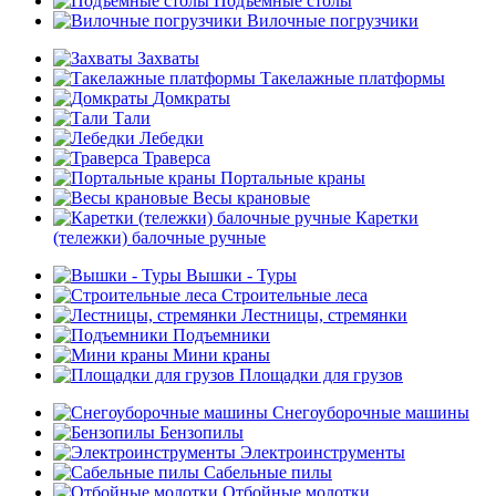
Подъемные столы
Вилочные погрузчики
Захваты
Такелажные платформы
Домкраты
Тали
Лебедки
Траверса
Портальные краны
Весы крановые
Каретки
(тележки) балочные ручные
Вышки - Туры
Строительные леса
Лестницы, стремянки
Подъемники
Мини краны
Площадки для грузов
Снегоуборочные машины
Бензопилы
Электроинструменты
Сабельные пилы
Отбойные молотки