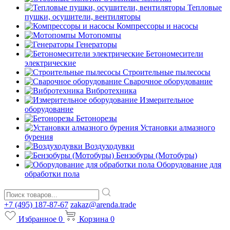
Тепловые
пушки, осушители, вентиляторы
Компрессоры и насосы
Мотопомпы
Генераторы
Бетономесители
электрические
Строительные пылесосы
Сварочное оборудование
Вибротехника
Измерительное
оборудование
Бетонорезы
Установки алмазного
бурения
Воздуходувки
Бензобуры (Мотобуры)
Оборудование для
обработки пола
+7 (495) 187-87-67
zakaz@arenda.trade
Избранное
0
Корзина
0