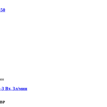
-50
3 Вт, 3л/мин
 ВР