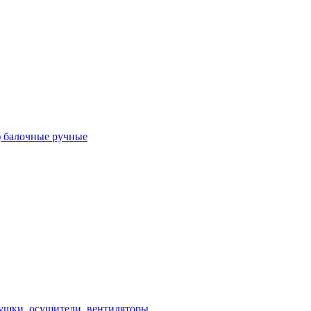
) балочные ручные
ушки, осушители, вентиляторы