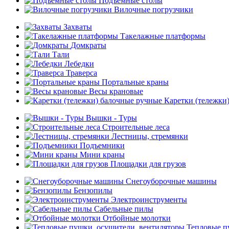
Подъемные столы
Вилочные погрузчики
Захваты
Такелажные платформы
Домкраты
Тали
Лебедки
Траверса
Портальные краны
Весы крановые
Каретки (тележки
Вышки - Туры
Строительные леса
Лестницы, стремянки
Подъемники
Мини краны
Площадки для грузов
Снегоуборочные машины
Бензопилы
Электроинструменты
Сабельные пилы
Отбойные молотки
Тепловые п