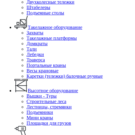
Двухколесные тележки
Штабелеры
Подъемные столы
Такелажное оборудование
Захваты
Такелажные платформы
Домкраты
Тали
Лебедки
Траверса
Портальные краны
Весы крановые
Каретки (тележки) балочные ручные
Высотное оборудование
Вышки - Туры
Строительные леса
Лестницы, стремянки
Подъемники
Мини краны
Площадки для грузов