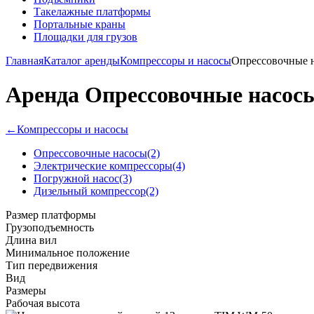
Такелажные платформы
Портальные краны
Площадки для грузов
Главная
Каталог аренды
Компрессоры и насосы
Опрессовочные 
Аренда Опрессовочные насос
←
Компрессоры и насосы
Опрессовочные насосы
(2)
Электрические компрессоры
(4)
Погружной насос
(3)
Дизельный компрессор
(2)
Размер платформы
Грузоподъемность
Длина вил
Минимальное положение
Тип передвижения
Вид
Размеры
Рабочая высота