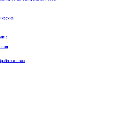
ические
ание
ения
бработки пола