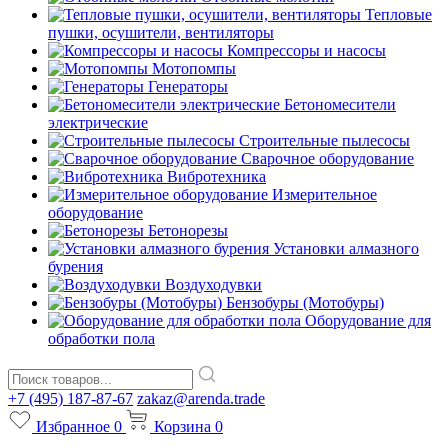
Тепловые
пушки, осушители, вентиляторы
Компрессоры и насосы
Мотопомпы
Генераторы
Бетономесители
электрические
Строительные пылесосы
Сварочное оборудование
Вибротехника
Измерительное
оборудование
Бетонорезы
Установки алмазного
бурения
Воздуходувки
Бензобуры (Мотобуры)
Оборудование для
обработки пола
+7 (495) 187-87-67
zakaz@arenda.trade
Избранное
0
Корзина
0