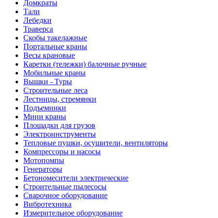
Домкраты
Тали
Лебедки
Траверса
Скобы такелажные
Портальные краны
Весы крановые
Каретки (тележки) балочные ручные
Мобильные краны
Вышки - Туры
Строительные леса
Лестницы, стремянки
Подъемники
Мини краны
Площадки для грузов
Электроинструменты
Тепловые пушки, осушители, вентиляторы
Компрессоры и насосы
Мотопомпы
Генераторы
Бетономесители электрические
Строительные пылесосы
Сварочное оборудование
Вибротехника
Измерительное оборудование