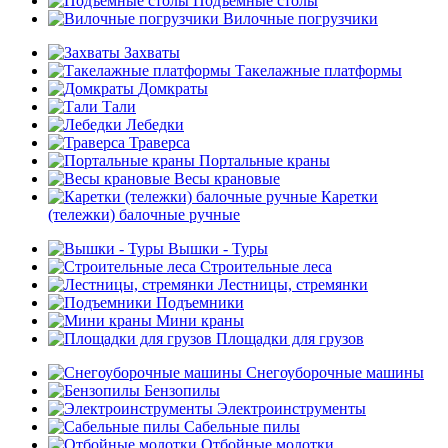
Подъемные столы
Вилочные погрузчики
Захваты
Такелажные платформы
Домкраты
Тали
Лебедки
Траверса
Портальные краны
Весы крановые
Каретки
(тележки) балочные ручные
Вышки - Туры
Строительные леса
Лестницы, стремянки
Подъемники
Мини краны
Площадки для грузов
Снегоуборочные машины
Бензопилы
Электроинструменты
Сабельные пилы
Отбойные молотки