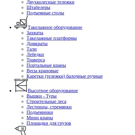
Двухколесные тележки
Штабелеры
Подъемные столы
Такелажное оборудование
Захваты
Такелажные платформы
Домкраты
Тали
Лебедки
Траверса
Портальные краны
Весы крановые
Каретки (тележки) балочные ручные
Высотное оборудование
Вышки - Туры
Строительные леса
Лестницы, стремянки
Подъемники
Мини краны
Площадки для грузов