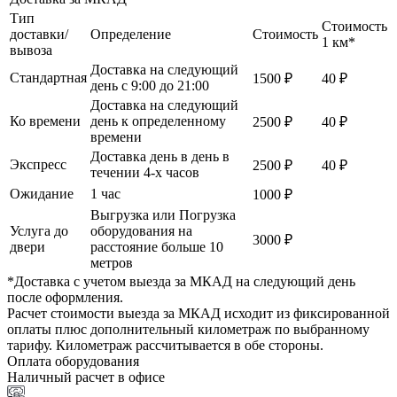
Тип
Стоимость
доставки/
Определение
Стоимость
1 км*
вывоза
Доставка на следующий
Стандартная
1500 ₽
40 ₽
день с 9:00 до 21:00
Доставка на следующий
Ко времени
день к определенному
2500 ₽
40 ₽
времени
Доставка день в день в
Экспресс
2500 ₽
40 ₽
течении 4-х часов
Ожидание
1 час
1000 ₽
Выгрузка или Погрузка
Услуга до
оборудования на
3000 ₽
двери
расстояние больше 10
метров
*Доставка с учетом выезда за МКАД на следующий день
после оформления.
Расчет стоимости выезда за МКАД исходит из фиксированной
оплаты плюс дополнительный километраж по выбранному
тарифу. Километраж рассчитывается в обе стороны.
Оплата оборудования
Наличный расчет в офисе