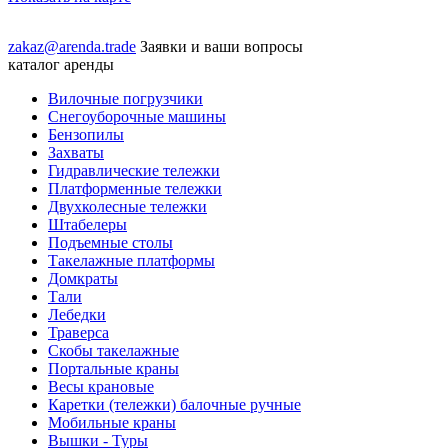
zakaz@arenda.trade
Заявки и ваши вопросы
каталог аренды
Вилочные погрузчики
Снегоуборочные машины
Бензопилы
Захваты
Гидравлические тележки
Платформенные тележки
Двухколесные тележки
Штабелеры
Подъемные столы
Такелажные платформы
Домкраты
Тали
Лебедки
Траверса
Скобы такелажные
Портальные краны
Весы крановые
Каретки (тележки) балочные ручные
Мобильные краны
Вышки - Туры