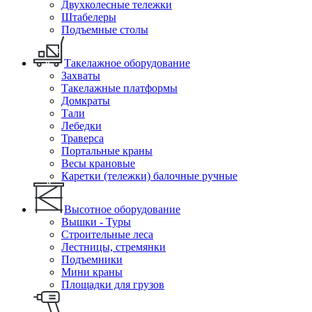
Двухколесные тележки
Штабелеры
Подъемные столы
Такелажное оборудование
Захваты
Такелажные платформы
Домкраты
Тали
Лебедки
Траверса
Портальные краны
Весы крановые
Каретки (тележки) балочные ручные
Высотное оборудование
Вышки - Туры
Строительные леса
Лестницы, стремянки
Подъемники
Мини краны
Площадки для грузов