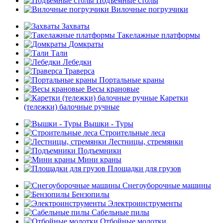
Подъемные столы
Вилочные погрузчики
Захваты
Такелажные платформы
Домкраты
Тали
Лебедки
Траверса
Портальные краны
Весы крановые
Каретки
(тележки) балочные ручные
Вышки - Туры
Строительные леса
Лестницы, стремянки
Подъемники
Мини краны
Площадки для грузов
Снегоуборочные машины
Бензопилы
Электроинструменты
Сабельные пилы
Отбойные молотки