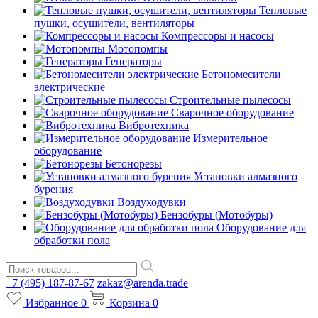
Тепловые
пушки, осушители, вентиляторы
Компрессоры и насосы
Мотопомпы
Генераторы
Бетономесители
электрические
Строительные пылесосы
Сварочное оборудование
Вибротехника
Измерительное
оборудование
Бетонорезы
Установки алмазного
бурения
Воздуходувки
Бензобуры (Мотобуры)
Оборудование для
обработки пола
+7 (495) 187-87-67
zakaz@arenda.trade
Избранное
0
Корзина
0