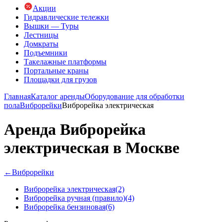
Акции
Гидравлические тележки
Вышки — Туры
Лестницы
Домкраты
Подъемники
Такелажные платформы
Портальные краны
Площадки для грузов
Главная
Каталог аренды
Оборудование для обработки
пола
Виброрейки
Виброрейка электрическая
Аренда Виброрейка
электрическая в Москве
←
Виброрейки
Виброрейка электрическая
(2)
Виброрейка ручная (правило)
(4)
Виброрейка бензиновая
(6)